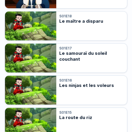
S01E18
Le maître a disparu
S01E17
Le samouraï du soleil
couchant
S01E16
Les ninjas et les voleurs
S01E15
La route du riz