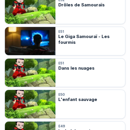
E52
Drôles de Samouraïs
E51
Le Giga Samouraï - Les
fourmis
E51
Dans les nuages
E50
L'enfant sauvage
E49