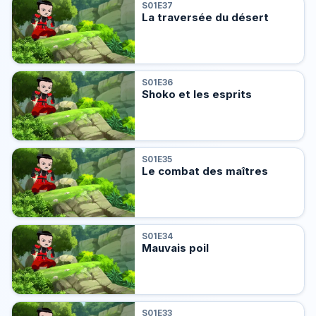
S01E37
La traversée du désert
S01E36
Shoko et les esprits
S01E35
Le combat des maîtres
S01E34
Mauvais poil
S01E33