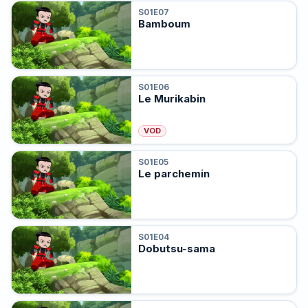
S01E07
Bamboum
S01E06
Le Murikabin
VOD
S01E05
Le parchemin
S01E04
Dobutsu-sama