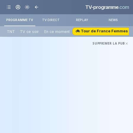
TV-programme
.com
PROGRAMME TV
TV DIRECT
REPLAY
NEWS
🚲 Tour de France Femmes
TNT
TV ce soir
En ce moment
SUPPRIMER LA PUB