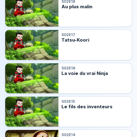
S02E18
Au plus malin
S02E17
Tatsu-Koori
S02E16
La voie du vrai Ninja
S02E15
Le fils des inventeurs
S02E14