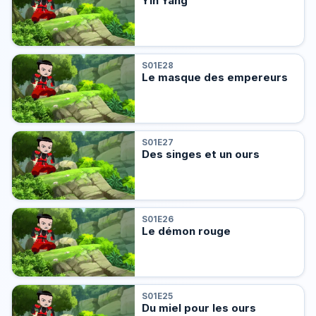
Yin Yang
S01E28
Le masque des empereurs
S01E27
Des singes et un ours
S01E26
Le démon rouge
S01E25
Du miel pour les ours