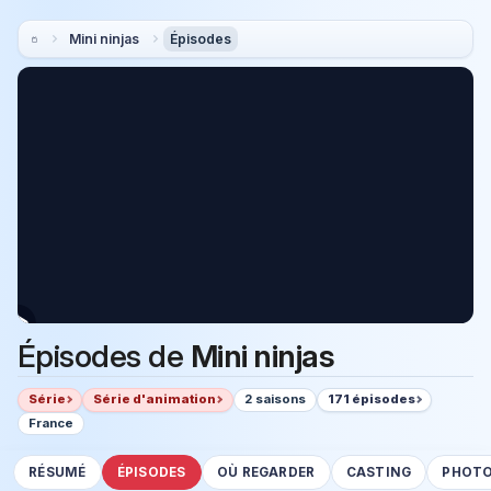
Mini ninjas
Épisodes
Épisodes de
Mini ninjas
Série
Série d'animation
2 saisons
171 épisodes
France
RÉSUMÉ
ÉPISODES
OÙ REGARDER
CASTING
PHOT