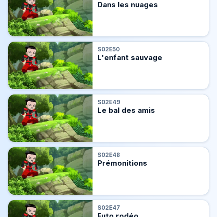
Dans les nuages
S02E50
L'enfant sauvage
S02E49
Le bal des amis
S02E48
Prémonitions
S02E47
Futo rodéo