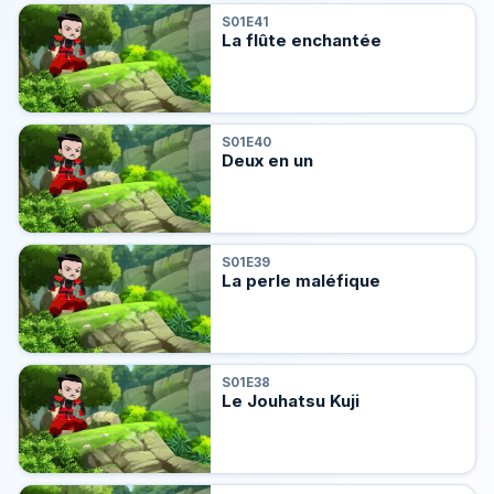
S01E41
La flûte enchantée
S01E40
Deux en un
S01E39
La perle maléfique
S01E38
Le Jouhatsu Kuji