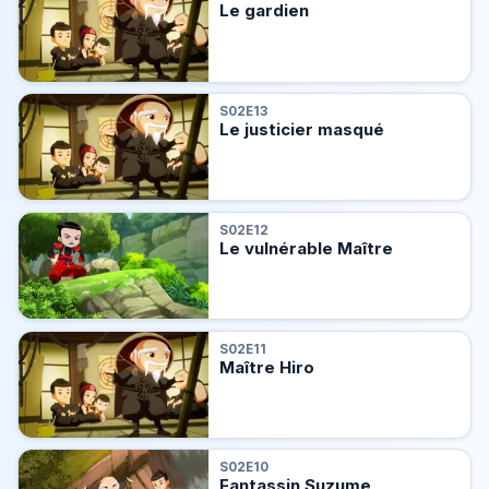
Le gardien
S02E13
Le justicier masqué
S02E12
Le vulnérable Maître
S02E11
Maître Hiro
S02E10
Fantassin Suzume