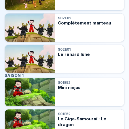
S02E02
Complètement marteau
S02E01
Le renard lune
SAISON 1
S01E52
Mini ninjas
S01E52
Le Giga-Samouraï : Le
dragon