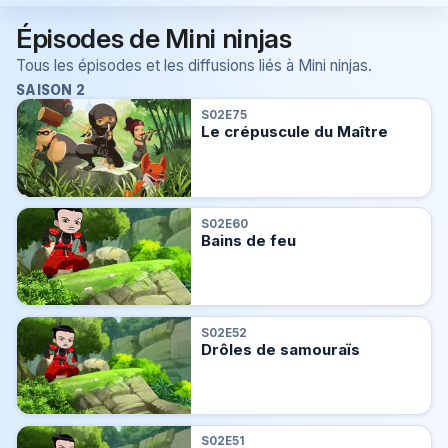
Épisodes de Mini ninjas
Tous les épisodes et les diffusions liés à Mini ninjas.
SAISON 2
S02E75
Le crépuscule du Maître
S02E60
Bains de feu
S02E52
Drôles de samouraïs
S02E51