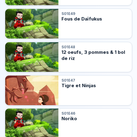
S01E49
Fous de Daïfukus
S01E48
12 oeufs, 3 pommes & 1 bol
de riz
S01E47
Tigre et Ninjas
S01E46
Noriko