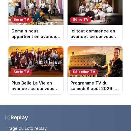
diffusés le 13 août
Série TV
Série TV
Demain nous
Ici tout commence en
appartient en avance :
avance : ce qui vous
ce qui vous attend la
attend la semaine du
semaine du 10 au 14
10 au 14 août 2026
août 2026 (spoiler)
(spoiler)
Série TV
Sélection TV
Plus Belle La Vie en
Programme TV du
avance : ce qui vous
samedi 8 août 2026 :
attend la semaine du
notre sélection pour
10 au 14 août 2026
votre soirée télé
(spoiler)
Replay
Tirage du Loto replay