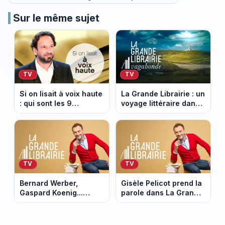
Sur le même sujet
TV
TV
Si on lisait à voix haute
La Grande Librairie : un
: qui sont les 9
voyage littéraire dans
finalistes de la saison
les îles françaises de
7 sur France 5 ?
la Bretagne à la
Polynésie
TV
TV
Bernard Werber,
Gisèle Pelicot prend la
Gaspard Koenig...
parole dans La Grande
Augustin Trapenard
Librairie d'Augustin
réunit cinq écrivains
Trapenard sur France
dans La Grande
5