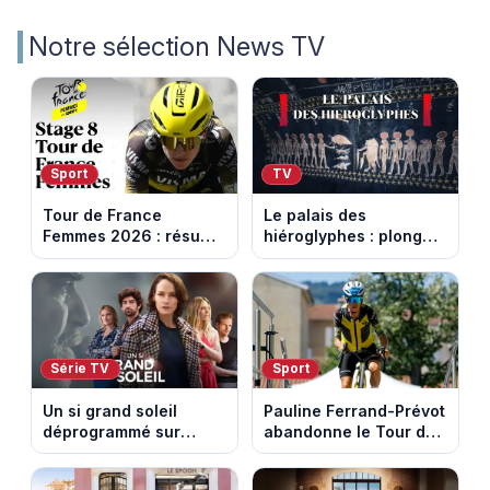
Notre sélection News TV
Sport
TV
Tour de France
Le palais des
Femmes 2026 : résumé
hiéroglyphes : plongez
vidéo de la 9e étape
dans la tombe
entre Sisteron et Nice
égyptienne qui fascine
les archéologues
Série TV
Sport
Un si grand soleil
Pauline Ferrand-Prévot
déprogrammé sur
abandonne le Tour de
France 3 : cinq
France Femmes avant
épisodes inédits
la 8e étape