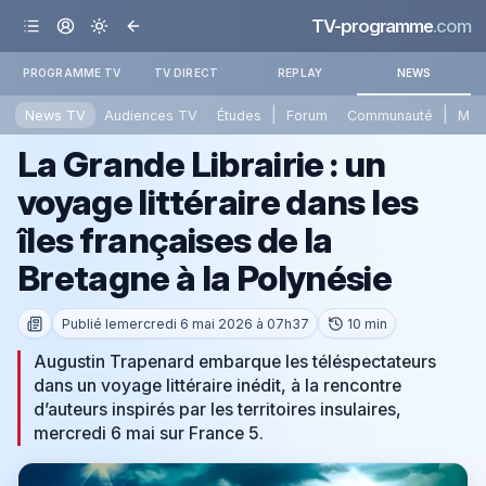
TV-programme
.com
PROGRAMME TV
TV DIRECT
REPLAY
NEWS
|
|
News TV
Audiences TV
Études
Forum
Communauté
Mét
La Grande Librairie : un
voyage littéraire dans les
îles françaises de la
Bretagne à la Polynésie
Publié le
mercredi 6 mai 2026 à 07h37
10 min
Augustin Trapenard embarque les téléspectateurs
dans un voyage littéraire inédit, à la rencontre
d’auteurs inspirés par les territoires insulaires,
mercredi 6 mai sur France 5.