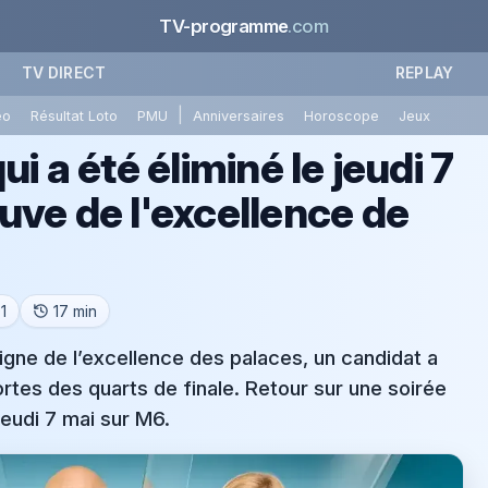
TV-programme
.com
TV DIRECT
REPLAY
|
éo
Résultat Loto
PMU
Anniversaires
Horoscope
Jeux
i a été éliminé le jeudi 7
uve de l'excellence de
1
17 min
igne de l’excellence des palaces, un candidat a
rtes des quarts de finale. Retour sur une soirée
jeudi 7 mai sur M6.