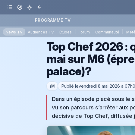
PROGRAMME TV
|
|
News TV
Audiences TV
Études
Forum
Communauté
Mét
Top Chef 2026 : qu
mai sur M6 (épre
palace)?
Publié le
vendredi 8 mai 2026 à 07h0
Dans un épisode placé sous le s
vu son parcours s’arrêter aux po
décisive de Top Chef, diffusée 