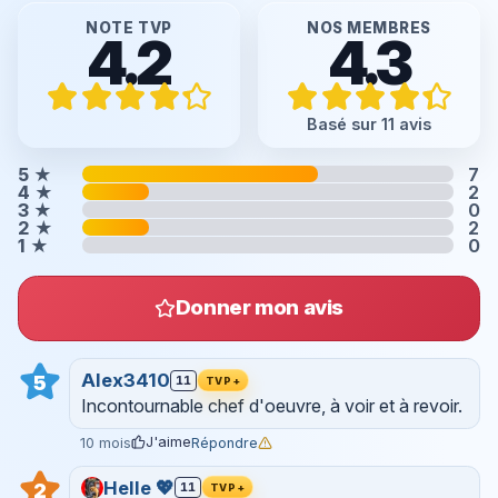
NOTE TVP
NOS MEMBRES
4.2
4.3
Basé sur 11 avis
5
★
7
4
★
2
3
★
0
2
★
2
1
★
0
Donner mon avis
Alex3410
5
11
TVP+
Incontournable chef d'oeuvre, à voir et à revoir.
J'aime
Répondre
10 mois
Helle 💖
2
11
TVP+