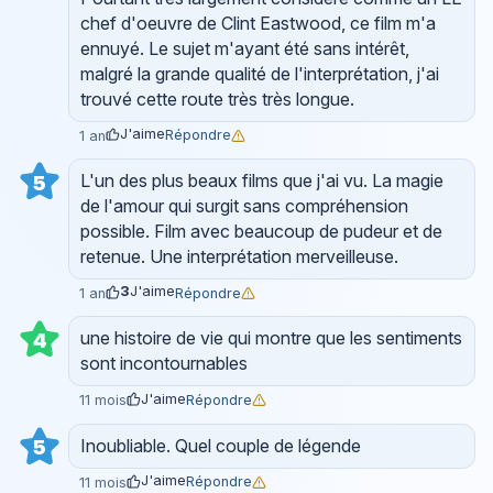
chef d'oeuvre de Clint Eastwood, ce film m'a
ennuyé. Le sujet m'ayant été sans intérêt,
malgré la grande qualité de l'interprétation, j'ai
trouvé cette route très très longue.
J'aime
Répondre
1 an
L'un des plus beaux films que j'ai vu. La magie
5
de l'amour qui surgit sans compréhension
possible. Film avec beaucoup de pudeur et de
retenue. Une interprétation merveilleuse.
3
J'aime
Répondre
1 an
une histoire de vie qui montre que les sentiments
4
sont incontournables
J'aime
Répondre
11 mois
Inoubliable. Quel couple de légende
5
J'aime
Répondre
11 mois