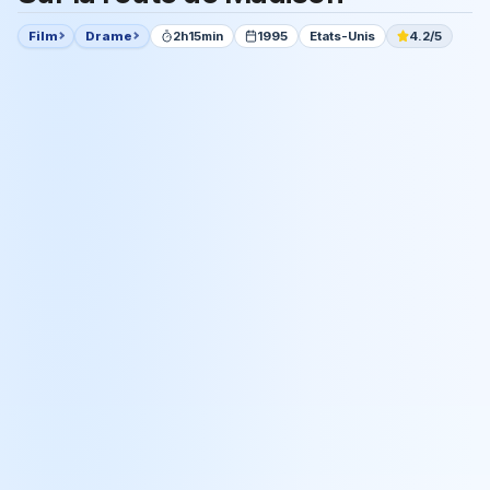
Film
Drame
2h15min
1995
Etats-Unis
4.2/5