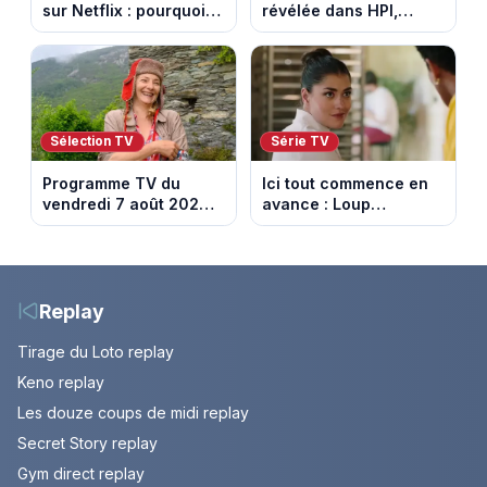
sur Netflix : pourquoi la
révélée dans HPI,
série n’a rien perdu de
lance une cagnotte
son pouvoir
après des difficultés
financières
Sélection TV
Série TV
Programme TV du
Ici tout commence en
vendredi 7 août 2026 :
avance : Loup
notre sélection pour
découvre la trahison
votre soirée télé
de Bianca. Episode du
10 août 2026 (spoiler)
Replay
Tirage du Loto replay
Keno replay
Les douze coups de midi replay
Secret Story replay
Gym direct replay