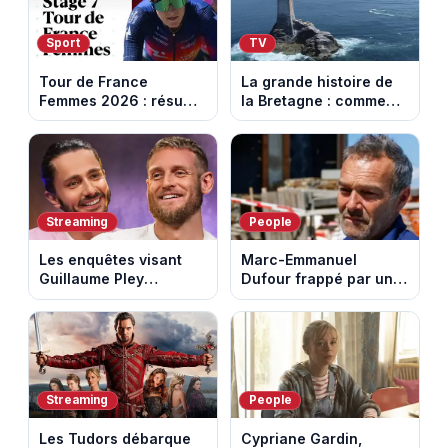
Sport
TV
Tour de France
La grande histoire de
Femmes 2026 : résumé
la Bretagne : comment
vidéo de la 7e étape
les Bretons ont
avec l'ascension du
défendu leur culture
Mont Ventoux
au fil des décennies
Streaming
People
Les enquêtes visant
Marc-Emmanuel
Guillaume Pley
Dufour frappé par un
poussent Ragnar Le
terrible incendie : son
Breton à quitter la
chalet part en fumée
tournée Legend
Streaming
People
Les Tudors débarque
Cypriane Gardin,