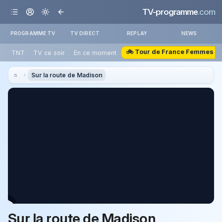
TV-programme
.com
PROGRAMME TV
TV DIRECT
REPLAY
NEWS
🚲 Tour de France Femmes
TNT
TV ce soir
En ce moment
Sur la route de Madison
Sur la route de Madison