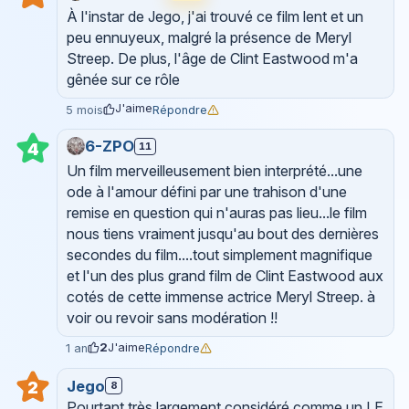
À l'instar de Jego, j'ai trouvé ce film lent et un
peu ennuyeux, malgré la présence de Meryl
Streep. De plus, l'âge de Clint Eastwood m'a
gênée sur ce rôle
J'aime
Répondre
5 mois
6-ZPO
11
4
Un film merveilleusement bien interprété...une
ode à l'amour défini par une trahison d'une
remise en question qui n'auras pas lieu...le film
nous tiens vraiment jusqu'au bout des dernières
secondes du film....tout simplement magnifique
et l'un des plus grand film de Clint Eastwood aux
cotés de cette immense actrice Meryl Streep. à
voir ou revoir sans modération !!
2
J'aime
Répondre
1 an
Jego
2
8
Pourtant très largement considéré comme un LE