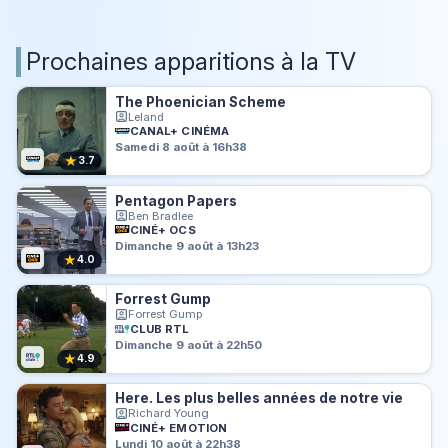
Prochaines apparitions à la TV
The Phoenician Scheme
Leland
CANAL+ CINÉMA
Samedi 8 août à 16h38
★
3.7
Pentagon Papers
Ben Bradlee
CINÉ+ OCS
Dimanche 9 août à 13h23
★
4.0
Forrest Gump
Forrest Gump
CLUB RTL
Dimanche 9 août à 22h50
★
4.9
Here. Les plus belles années de notre vie
Richard Young
CINÉ+ EMOTION
Lundi 10 août à 22h38