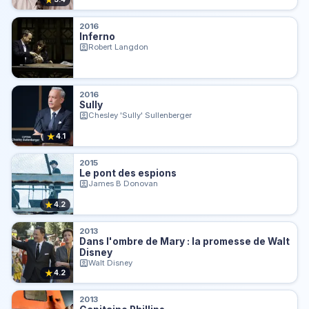
2016
Inferno
Robert Langdon
2016
Sully
Chesley 'Sully' Sullenberger
★
4.1
2015
Le pont des espions
James B Donovan
★
4.2
2013
Dans l'ombre de Mary : la promesse de Walt
Disney
Walt Disney
★
4.2
2013