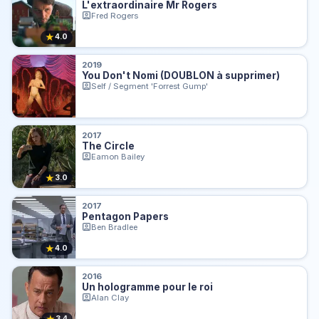
L'extraordinaire Mr Rogers
Fred Rogers
★
4.0
2019
You Don't Nomi (DOUBLON à supprimer)
Self / Segment 'Forrest Gump'
2017
The Circle
Eamon Bailey
★
3.0
2017
Pentagon Papers
Ben Bradlee
★
4.0
2016
Un hologramme pour le roi
Alan Clay
★
3.4