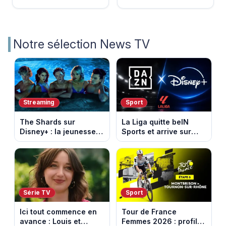
Notre sélection News TV
Streaming
Sport
The Shards sur
La Liga quitte beIN
Disney+ : la jeunesse
Sports et arrive sur
dorée de Los Angeles
DAZN et Disney+ en
face à un tueur dans
France
les années 80
Série TV
Sport
Ici tout commence en
Tour de France
avance : Louis et
Femmes 2026 : profil