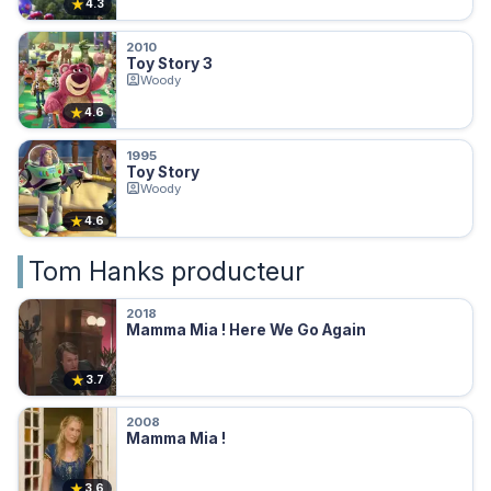
★
4.3
2010
Toy Story 3
Woody
★
4.6
1995
Toy Story
Woody
★
4.6
Tom Hanks producteur
2018
Mamma Mia ! Here We Go Again
★
3.7
2008
Mamma Mia !
★
3.6