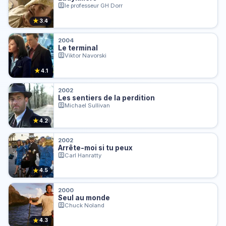
le professeur GH Dorr
★
3.4
2004
Le terminal
Viktor Navorski
★
4.1
2002
Les sentiers de la perdition
Michael Sullivan
★
4.2
2002
Arrête-moi si tu peux
Carl Hanratty
★
4.5
2000
Seul au monde
Chuck Noland
★
4.3