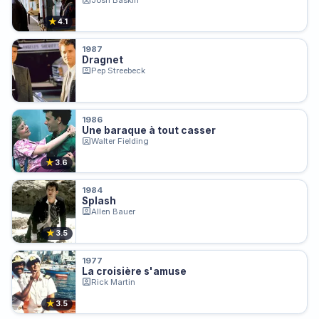
Josh Baskin
★
4.1
1987
Dragnet
Pep Streebeck
1986
Une baraque à tout casser
Walter Fielding
★
3.6
1984
Splash
Allen Bauer
★
3.5
1977
La croisière s'amuse
Rick Martin
★
3.5