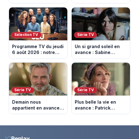
Jasmine enfin en
et horaires de la 6e
couple. Episode du 7
étape entre
août 2026 (spoiler)
Montbrison et
Tournon-sur-Rhône
Sélection TV
Série TV
Programme TV du jeudi
Un si grand soleil en
6 août 2026 : notre
avance : Sabine
sélection pour votre
menacée par Céleste.
soirée télé
Episode du 7 août
2026 (spoiler).
Série TV
Série TV
Demain nous
Plus belle la vie en
appartient en avance:
avance : Patrick
Alex révèle son lourd
victime d’un malaise.
secret. Episode du 7
Episode du 7 août
août 2026.
2026 (spoiler)
Replay