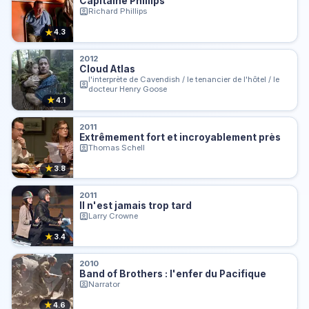
Capitaine Phillips
Richard Phillips
★
4.3
2012
Cloud Atlas
l'interprète de Cavendish / le tenancier de l'hôtel / le
docteur Henry Goose
★
4.1
2011
Extrêmement fort et incroyablement près
Thomas Schell
★
3.8
2011
Il n'est jamais trop tard
Larry Crowne
★
3.4
2010
Band of Brothers : l'enfer du Pacifique
Narrator
★
4.6