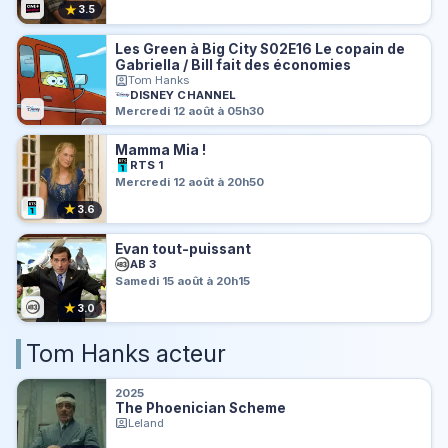
★
3.5
Les Green à Big City S02E16 Le copain de
Gabriella / Bill fait des économies
Tom Hanks
DISNEY CHANNEL
Mercredi 12 août à 05h30
Mamma Mia !
RTS 1
Mercredi 12 août à 20h50
★
3.6
Evan tout-puissant
AB 3
Samedi 15 août à 20h15
★
3.0
Tom Hanks acteur
2025
The Phoenician Scheme
Leland