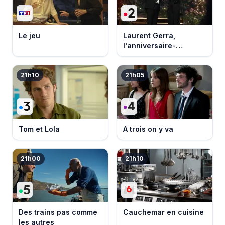
Le jeu
Laurent Gerra,
l'anniversaire-
événement
21h10
21h05
Tom et Lola
A trois on y va
21h00
21h10
Des trains pas comme
Cauchemar en cuisine
les autres