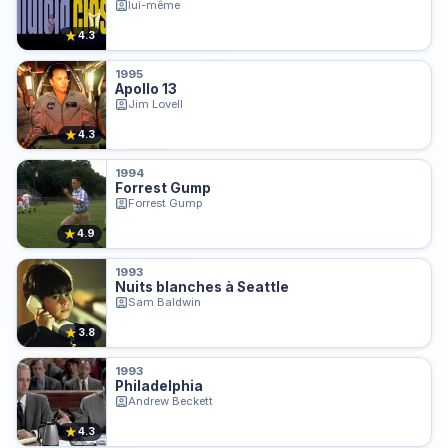
lui-même
★
4.3
1995
Apollo 13
Jim Lovell
★
4.3
1994
Forrest Gump
Forrest Gump
★
4.9
1993
Nuits blanches à Seattle
Sam Baldwin
★
3.8
1993
Philadelphia
Andrew Beckett
★
4.3