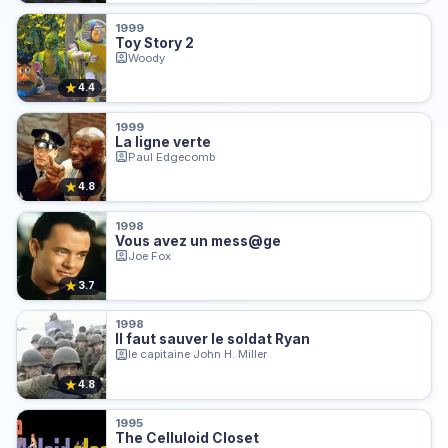
1999
Toy Story 2
Woody
★
4.4
1999
La ligne verte
Paul Edgecomb
★
4.8
1998
Vous avez un mess@ge
Joe Fox
★
3.7
1998
Il faut sauver le soldat Ryan
le capitaine John H. Miller
★
4.8
1995
The Celluloid Closet