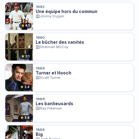
1992
Une équipe hors du commun
Jimmy Dugan
★
4.1
1990
Le bûcher des vanités
Sherman McCoy
★
3.1
1989
Turner et Hooch
Scott Turner
★
3.4
1989
Les banlieusards
Ray Peterson
★
3.8
1988
Big