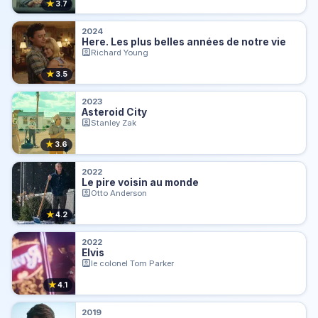
★
3.7
2024
Here. Les plus belles années de notre vie
Richard Young
★
3.5
2023
Asteroid City
Stanley Zak
★
3.6
2022
Le pire voisin au monde
Otto Anderson
★
4.2
2022
Elvis
le colonel Tom Parker
★
4.1
2019