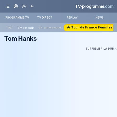
TV-programme
.com
PROGRAMME TV
TV DIRECT
REPLAY
NEWS
🚲 Tour de France Femmes
TNT
TV ce soir
En ce moment
Tom Hanks
SUPPRIMER LA PUB