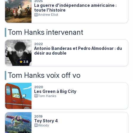
2025
La guerre d'indépendance américaine :
toute l'histoire
Andrew Eliot
Tom Hanks intervenant
2022
Antonio Banderas et Pedro Almodóvar : du
désir au double
★
3.8
Tom Hanks voix off vo
2020
Les Green à Big City
Tom Hanks
2019
Toy Story 4
Woody