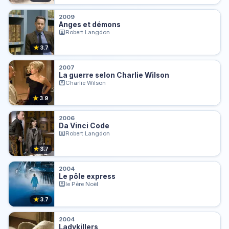
2009
Anges et démons
Robert Langdon
★
3.7
2007
La guerre selon Charlie Wilson
Charlie Wilson
★
3.9
2006
Da Vinci Code
Robert Langdon
★
3.7
2004
Le pôle express
le Père Noël
★
3.7
2004
Ladykillers