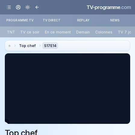
TV-programme
.com
PROGRAMME TV
TV DIRECT
REPLAY
NEWS
TNT
TV ce soir
En ce moment
Demain
Colonnes
TV 7 jou
Top chef
S17E14
Top chef