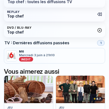
Top chef : toutes les diffusions TV
REPLAY
Top chef
DVD / BLU-RAY
Top chef
TV : Dernières diffusions passées
1
M6
Mercredi 3 juin à 21h10
INEDIT
Vous aimerez aussi
★
4.7
JEU
JEU