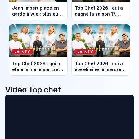
Jean Imbert placé en
Top Chef 2026 : qui a
garde à vue : plusieurs
gagné la saison 17,
ex-compagnes
Viviana Pisacane ou
l’accusent de
Alexy Algar-Denos ?
violences conjugales
Jeux TV
Jeux TV
Top Chef 2026 : qui a
Top Chef 2026 : qui a
été éliminé le mercredi
été éliminé le mercredi
3 juin et qui sont les 2
27 mai sur M6
finalistes de la saison
(épreuves techniques)
?
?
Vidéo Top chef