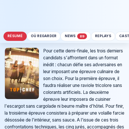
RÉSUMÉ
OÙ REGARDER
NEWS
REPLAYS
CAS
89
Pour cette demi-finale, les trois derniers
candidats s'affrontent dans un format
inédit : chacun défie ses adversaires en
leur imposant une épreuve culinaire de
son choix. Pour la première épreuve, il
faudra réaliser une raviole tricolore sans
colorants artificiels. La deuxième
épreuve leur imposera de cuisiner
l'escargot sans cargolade ni beurre maître d'hôtel. Pour finir,
la troisième épreuve consistera à préparer une volaille farcie
désossée de l'intérieur, sans sauce. A l'issue de ces trois
confrontations techniques, les cinq jurés, accompagnés des