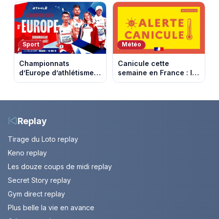
décisif. Episode du 11
du 11 août 2026
août 2026.
(spoiler)
Sport
Météo
Championnats
Canicule cette
d’Europe d’athlétisme
semaine en France : le
2026 : le programme
pic de chaleur attendu
complet à Birmingham
entre mercredi et jeudi
sur France Télévisions
Replay
Tirage du Loto replay
Keno replay
Les douze coups de midi replay
Secret Story replay
Gym direct replay
Plus belle la vie en avance