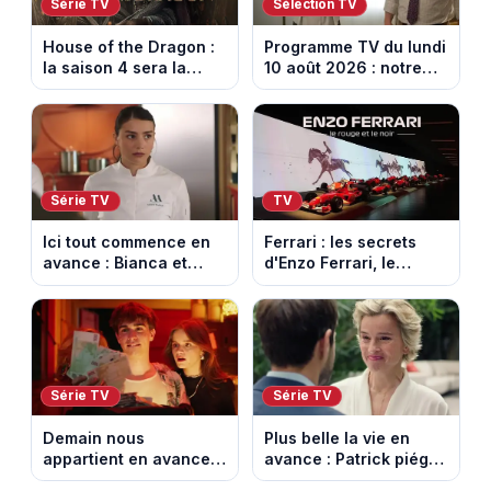
Série TV
Sélection TV
House of the Dragon :
Programme TV du lundi
la saison 4 sera la
10 août 2026 : notre
dernière, mais il faudra
sélection pour votre
attendre 2028
soirée télé
Série TV
TV
Ici tout commence en
Ferrari : les secrets
avance : Bianca et
d'Enzo Ferrari, le
Loup s’embrassent.
fondateur de la
Episode du 11 août
marque mythique au
2026 (spoiler)
cheval cabré
Série TV
Série TV
Demain nous
Plus belle la vie en
appartient en avance :
avance : Patrick piégé
Alex face à un choix
par la DGSE. Episode