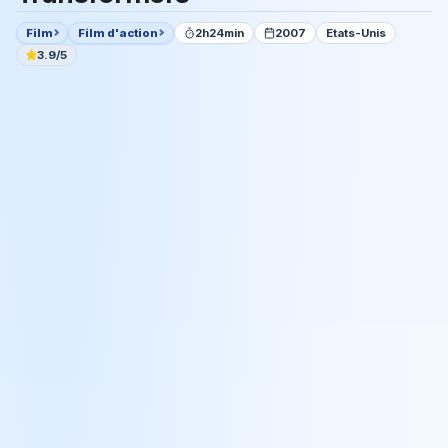
Film
Film d'action
2h24min
2007
Etats-Unis
3.9/5