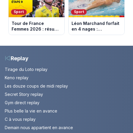
Sport
Sport
Tour de France
Léon Marchand forfait
Femmes 2026 : résumé
en 4 nages :
vidéo de la dernière
découvrez son
étape à Nice. Demi
programme de nage
Vollering remporte son
aux Championnats
deuxième Tour.
d'Europe
Replay
Tirage du Loto replay
Keno replay
Les douze coups de midi replay
Secret Story replay
Gym direct replay
Plus belle la vie en avance
C à vous replay
Demain nous appartient en avance