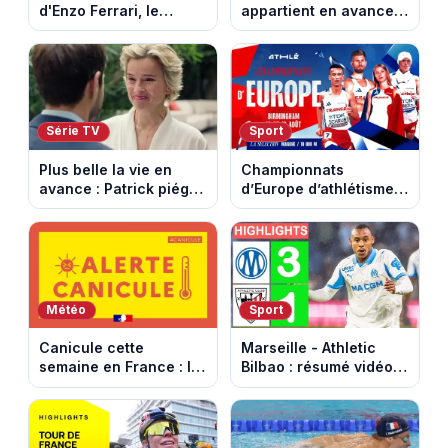
d'Enzo Ferrari, le
appartient en avance :
fondateur de la
Alex face à un choix
marque mythique au
décisif. Episode du 11
cheval cabré
août 2026.
Série TV
Sport
Plus belle la vie en
Championnats
avance : Patrick piégé
d’Europe d’athlétisme
par la DGSE. Episode
2026 : le programme
du 11 août 2026
complet à Birmingham
(spoiler)
sur France Télévisions
Météo
Sport
Canicule cette
Marseille - Athletic
semaine en France : le
Bilbao : résumé vidéo
pic de chaleur attendu
du match amical au
entre mercredi et jeudi
Stade Vélodrome (9
août 2026)