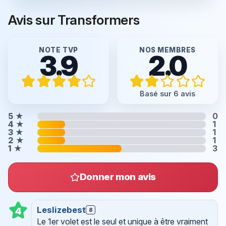
Avis sur Transformers
NOTE TVP
NOS MEMBRES
3.9
2.0
Basé sur 6 avis
5
★
0
4
★
1
3
★
1
2
★
1
1
★
3
Donner mon avis
Leslizebest
4
8
Le 1er volet est le seul et unique à être vraiment