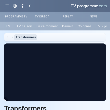
TV-programme
.com
PROGRAMME TV
TV DIRECT
REPLAY
NEWS
TNT
TV ce soir
En ce moment
Demain
Colonnes
TV 7 jou
Transformers
Transformers