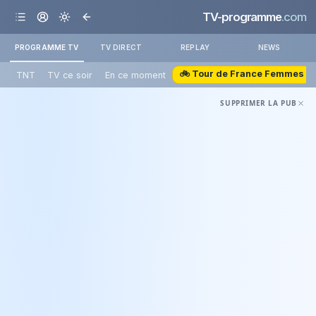
TV-programme
.com
PROGRAMME TV
TV DIRECT
REPLAY
NEWS
🚲 Tour de France Femmes
TNT
TV ce soir
En ce moment
SUPPRIMER LA PUB