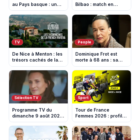
au Pays basque : un
Bilbao : match en
banquet au sommet de
direct sur Ligue 1+ à
la Rhune
17h30 (amical du 9
août 2026)
TV
People
De Nice à Menton : les
Dominique Frot est
trésors cachés de la
morte à 68 ans : sa
French Riviera dévoilés
sœur Catherine Frot
dans les 100 lieux qu'il
annonce la triste
faut voir
nouvelle
Sélection TV
Sport
Programme TV du
Tour de France
dimanche 9 août 2026
Femmes 2026 : profil
: notre sélection pour
et horaires de la
votre soirée télé
dernière étape à Nice