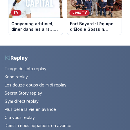
TV
Jeux TV
Canyoning artificiel,
Fort Boyard : l’équipe
dîner dans les airs…
d’Élodie Gossuin
les loisirs les plus fous
termine avec une belle
passés au crible dans
somme pour l'Unicef et
Capital
le Refuge
Replay
Tirage du Loto replay
Keno replay
Les douze coups de midi replay
Secret Story replay
Gym direct replay
Plus belle la vie en avance
C à vous replay
Demain nous appartient en avance