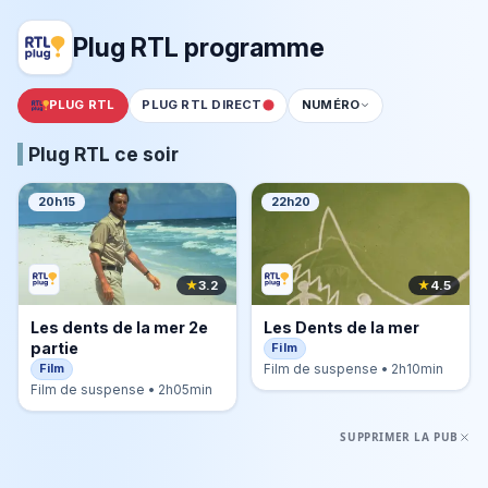
Plug RTL programme
PLUG RTL
PLUG RTL DIRECT
NUMÉRO
Plug RTL ce soir
20h15
22h20
★
3.2
★
4.5
Les dents de la mer 2e
Les Dents de la mer
partie
Film
Film
Film de suspense • 2h10min
Film de suspense • 2h05min
SUPPRIMER LA PUB