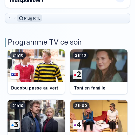
indisponible ?
⭕ Plug RTL
Programme TV ce soir
21h10
21h10
Ducobu passe au vert
Toni en famille
21h10
21h00