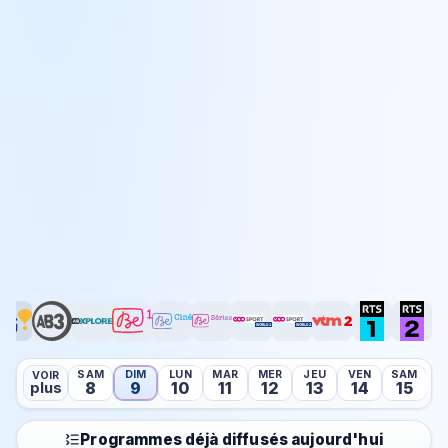
SAM
DIM
LUN
MAR
MER
JEU
VEN
SAM
D
VOIR
8
9
10
11
12
13
14
15
plus
Programmes déjà diffusés aujourd'hui