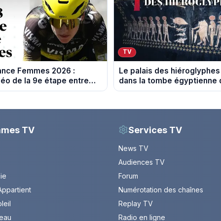
TV
rance Femmes 2026 :
Le palais des hiéroglyphes
éo de la 9e étape entre
dans la tombe égyptienne q
 Nice
les archéologues
mmes TV
Services TV
News TV
Audiences TV
Vie
Forum
ppartient
Numérotation des chaînes
leil
Replay TV
leau
Radio en ligne