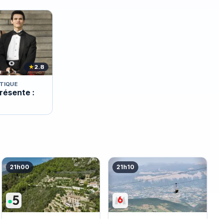
★
2.8
TIQUE
résente :
21h00
21h10