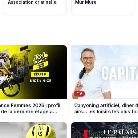
Association criminelle
Mur Mure
TV
ance Femmes 2026 : profil
Canyoning artificiel, dîner 
 de la dernière étape à
airs… les loisirs les plus f
au crible dans Capital