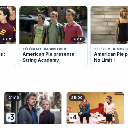
★
2.9
★
2.8
TÉLÉFILM HUMORISTIQUE
TÉLÉFILM HUMORIS
s :
American Pie présente :
American Pie p
String Academy
No Limit !
21h10
21h00