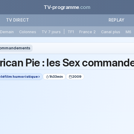
TV-programme
.com
TV DIRECT
REPLAY
|
Demain
Colonnes
TV 7 jours
TF1
France 2
Canal plus
M6
x commandements
ican Pie : les Sex comman
éléfilm humoristique
1h33min
2009