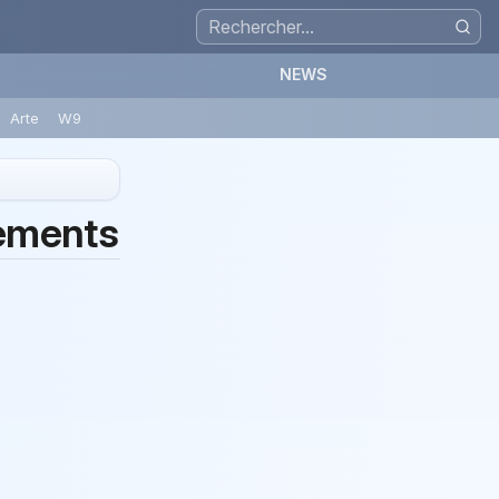
NEWS
Arte
W9
dements