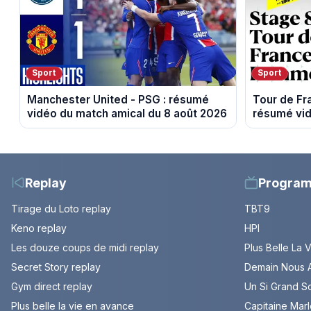
Sport
Sport
Manchester United - PSG : résumé
Tour de F
vidéo du match amical du 8 août 2026
résumé vid
Sisteron et
Replay
Progra
Tirage du Loto replay
TBT9
Keno replay
HPI
Les douze coups de midi replay
Plus Belle La 
Secret Story replay
Demain Nous A
Gym direct replay
Un Si Grand So
Plus belle la vie en avance
Capitaine Mar