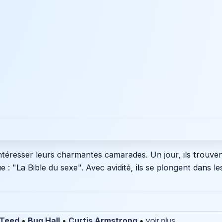
intéresser leurs charmantes camarades. Un jour, ils trouve
 : "La Bible du sexe". Avec avidité, ils se plongent dans l
l Teed
•
Bug Hall
•
Curtis Armstrong
•
voir plus