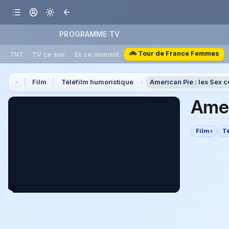
PROGRAMME TV
🚲 Tour de France Femmes
TNT
TV ce soir
En ce moment
Film
Téléfilm humoristique
American Pie : les Se
Amer
Film
T