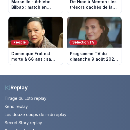
Marseille - Athletic
De Nice à Menton : les
Bilbao : match en
trésors cachés de la
direct sur Ligue 1+ à
French Riviera dévoilés
17h30 (amical du 9
dans les 100 lieux qu'il
août 2026)
faut voir
People
Sélection TV
Dominique Frot est
Programme TV du
morte à 68 ans : sa
dimanche 9 août 2026
sœur Catherine Frot
: notre sélection pour
annonce la triste
votre soirée télé
nouvelle
Replay
Tirage du Loto replay
Keno replay
Les douze coups de midi replay
Secret Story replay