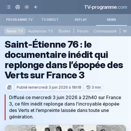
TV-programme
.com
PROGRAMME TV
TV DIRECT
REPLAY
NEWS
|
|
News TV
Audiences TV
Études
Forum
Communauté
Mét
Saint-Étienne 76 : le
documentaire inédit qui
replonge dans l’épopée des
Verts sur France 3
Publié le
mercredi 3 juin 2026 à 18h18
3 min
Diffusé ce mercredi 3 juin 2026 à 22h40 sur France
3, ce film inédit replonge dans l’incroyable épopée
des Verts et l’empreinte laissée dans toute une
génération.