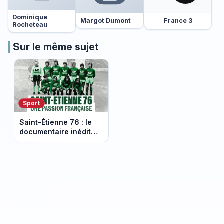
Dominique
France 3
Margot Dumont
Rocheteau
Sur le même sujet
Sport
Saint-Étienne 76 : le
documentaire inédit
qui replonge dans
l’épopée des Verts sur
France 3