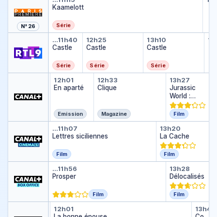
NCI
A
Kaamelott
…
la
s
Série
N° 26
k
Castle
Castle
Castle
Ca
…
11h40
12h25
13h10
13
a
Ca
Castle
Castle
Castle
…
Série
Série
Série
La boîte à questions
En aparté
Clique
Jurassic 
…
12h01
11h57
12h33
13h27
La boîte à questions
…
En aparté
Clique
Jurassic
World :
Renaissanc
e
Emission
Magazine
Film
Lettres siciliennes
La Cache
…
11h07
13h20
Lettres siciliennes
La Cache
Film
Film
Prosper
Délocalis
…
11h56
13h28
Prosper
Délocalisés
Film
Film
Ocean's 8
La bonne épouse
Conn
…
12h01
10h14
13h47
Ocean's 8
…
La bonne épouse
Co