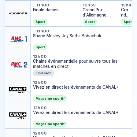
e
Finale dames
Grand Prix d'Al
Grand
…
11h00
12h59
13h45
l
Finale dames
Grand Prix
Gra
é
d'Allemagne.
nd
g
MXGP. 1re
Prix
e
Sport
Sport
Sport
course
d'All
n
Shane Mosley Jr / Serhii Boha
ema
…
11h00
d
Shane Mosley Jr / Serhii Bohachuk
gne.
e
MX
GP.
Sport
2e
Chaîne événementielle pour sui
12h00
cou
Chaîne événementielle pour suivre tous les
rse
matches en direct
Emission
Vivez en direct les évènemen
12h00
Vivez en direct les évènements de CANAL+
Magazine sportif
Vivez en direct les évènemen
12h00
Vivez en direct les évènements de CANAL+
Magazine sportif
Vivez en direct les évènemen
12h00