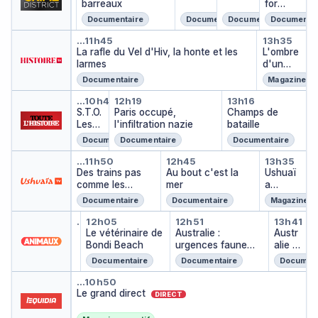
barreaux
for
a
Murder
u
Documentaire
Documentaire
Documentaire
Documentai
t
La rafle du Vel d'Hiv, la honte e
L'ombre
ri
…
11h45
13h35
La rafle du Vel d'Hiv, la honte et les
L'ombre
s
larmes
d'un
q
doute
u
Documentaire
Magazine
e
S.T.O. Les oubliés de la victoire
Paris occupé, l'infiltration
Champs de b
…
10h42
12h19
13h16
S.T.O.
Paris occupé,
Champs de
Les
l'infiltration nazie
bataille
oubli
Documentaire
Documentaire
Documentaire
és de
Des trains pas comme les autr
Au bout c'est la me
Ushuaï
la
…
11h50
12h45
13h35
victoi
Des trains pas
Au bout c'est la
Ushuaï
re
comme les
mer
a
autres
nature
Documentaire
Documentaire
Magazine
Animaux stars
Le vétérinaire de Bondi Beac
Australie : urgen
Austr
…
11h36
12h05
12h51
13h41
Animaux stars
…
Le vétérinaire de
Australie :
Austr
Bondi Beach
urgences faune
alie :
sauvage
urgen
Documentaire
Documentaire
Document
ces
Le grand direct
faune
…
10h50
Le grand direct
sauv
DIRECT
age