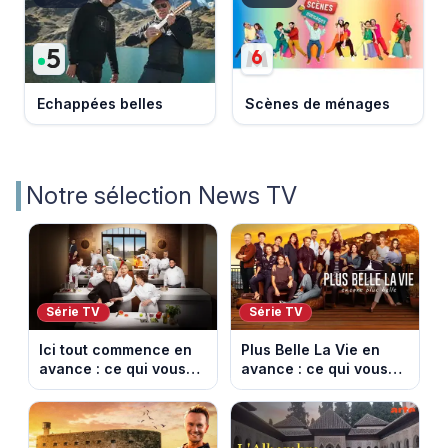
Echappées belles
Scènes de ménages
Notre sélection News TV
Série TV
Série TV
Ici tout commence en
Plus Belle La Vie en
avance : ce qui vous
avance : ce qui vous
attend la semaine du
attend la semaine du
10 au 14 août 2026
10 au 14 août 2026
(spoiler)
(spoiler)