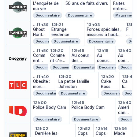
L'enquête de
50 ans de faits divers
Faites
ma vie
entrer
l'accus
Documentaire
Documentaire
Magazine
é
Ghost Hunters
Etrange évidence
Forces spéciale
For
…
11h39
12h21
13h03
13h5
Ghost
Etrange
Forces spéciales,
F
Hunter
évidence
missions à haut
o
s
risque
r
Documentaire
Documentaire
Documentaire
Docu
c
Comment c'est fait
Comment c'est fait
Au coeur des douan
Au coeur de
Au co
e
…
11h50
12h20
12h45
13h15
13h40
Comm
Comme
Au coeur
Au
Au
s
ent
nt c'est
des
coeur
coeur
s
c'est
fait
douanes :
des
des
p
Documentaire
Documentaire
Documentaire
Documentaire
Document
fait
Espagne
douane
doua
é
Obésité : mon corps, ma prison
La petite famille Johns
Cake Boss
Cake
s :
nes :
ci
…
11h40
12h30
13h20
13h45
Obésité :
La petite famille
Espagn
Cake
Espa
Ca
al
mon
Johnston
e
Boss
gne
ke
e
corps, ma
Bos
s,
Documentaire
Documentaire
Documentaire
Docume
prison
s
m
Police Body Cam
Police Body Cam
Ameri
is
12h00
12h45
13h40
Police Body Cam
Police Body Cam
Ameri
si
can
o
Mons
n
Documentaire
Documentaire
Document
ter
s
Non élucidé
Derrière les barreaux
Cops
Cops
Made f
à
…
12h02
10h23
12h52
13h14
13h36
Non élucidé
…
Derrière les
Cops
Cops
Made
h