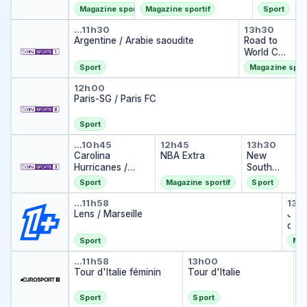
Arsena
Magazine sportif
Magazine sportif
Sport
l
Argentine / Arabie saoudite
Road to
…
11h30
13h30
Argentine / Arabie saoudite
Road to
World Cup
2026
Sport
Magazine sport
Paris-SG / Paris FC
12h00
Paris-SG / Paris FC
Sport
Carolina Hurricanes / Vegas G
NBA Extra
New Sou
…
10h45
12h45
13h30
Carolina
NBA Extra
New
Hurricanes /
South
Vegas Golden
Wales
Sport
Magazine sportif
Sport
Knights
Blues /
Lens / Marseille
Jo
Queensla
…
11h58
13h
Lens / Marseille
nd
J
Maroons
o
u
Sport
Mag
e
Tour d'Italie féminin
Tour d'Italie
T
u
…
11h58
13h00
1
To
Tour d'Italie féminin
Tour d'Italie
r
…
s
d
Sport
Sport