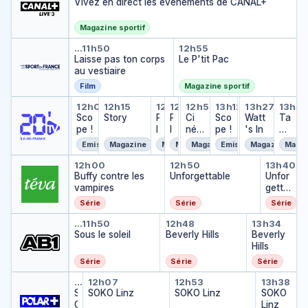
Vivez en direct les évènements de CANAL+
Magazine sportif
Laisse pas ton corps au vestiai
Le P'tit Pac
…
11h50
12h55
Laisse pas ton corps
Le P'tit Pac
au vestiaire
Film
Magazine sportif
Scope !
Scope !
Story
Planète C
Planète C
Agenda
Ci né ma
Scope !
Agenda
Watt's I
Tant
…
12h01
11h47
12h15
12h42
12h49
12h56
12h57
13h12
13h26
13h27
13h4
Scope !
Agenda
Agenda
…
Sco
Story
P
P
…
Ci
Sco
…
Watt
Ta
pe !
l
l
né
pe !
's In
nt
a
a
ma
d'
Emission
Magazine
Magazine
Magazine
Magazine
Emission
Magazine
Magaz
n
n
éc
Buffy contre les vampires
Unforgettable
Unfor
è
è
ra
12h00
12h50
13h40
Buffy contre les
t
t
Unforgettable
Unfor
ns
vampires
e
e
getta
C
C
ble
Série
Série
Série
Sous le soleil
Beverly Hills
Beverly 
…
11h50
12h48
13h34
Sous le soleil
Beverly Hills
Beverly
Hills
Série
Série
Série
SOKO Linz
SOKO Linz
SOKO Linz
SOKO 
…
11h22
12h07
12h53
13h38
S
SOKO Linz
SOKO Linz
SOKO
O
Linz