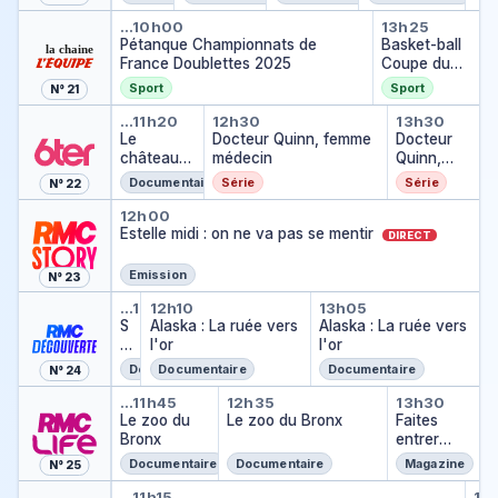
on
vérité
m
Pétanque Championnats de Fr
Basket-b
…
10h00
13h25
C
Pétanque Championnats de
Basket-ball
it
France Doublettes 2025
Coupe du
y
monde 3x3
Sport
Sport
N° 21
2026
Le château de mes rêves
Docteur Quinn, femme
Docteur
…
11h20
12h30
13h30
DIRECT
Le
Docteur Quinn, femme
Docteur
château
médecin
Quinn,
de mes
femme
Documentaire
Série
Série
N° 22
rêves
médecin
Estelle midi : on ne va pas se m
12h00
Estelle midi : on ne va pas se mentir
DIRECT
Emission
N° 23
Seuls face à l'Alaska
Alaska : La ruée vers l'or
Alaska : La ruée
…
11h15
12h10
13h05
S
Alaska : La ruée vers
Alaska : La ruée vers
e
l'or
l'or
ul
Documentaire
Documentaire
Documentaire
N° 24
s
Le zoo du Bronx
Le zoo du Bronx
Faites e
f
…
11h45
12h35
13h30
a
Le zoo du
Le zoo du Bronx
Faites
c
Bronx
entrer
e
l'accusé
Documentaire
Documentaire
Magazine
N° 25
à
Kaamelott
NC
l'
…
11h15
13