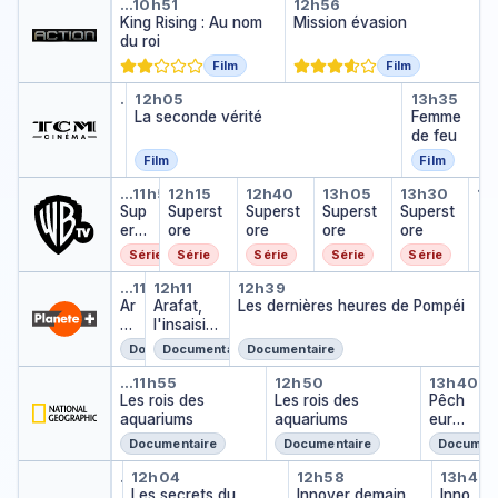
King Rising : Au nom du roi
Mission évasion
…
10h51
12h56
King Rising : Au nom
Mission évasion
du roi
Film
Film
L'accident
La seconde vérité
Femme 
…
10h30
12h05
13h35
L'accident
…
La seconde vérité
Femme
de feu
Film
Film
Superstore
Superstore
Superstore
Superstore
Superst
M
…
11h50
12h15
12h40
13h05
13h30
13
M
Sup
Superst
Superst
Superst
Superst
…
erst
ore
ore
ore
ore
ore
Série
Série
Série
Série
Série
Arafat, l'insaisissable
Arafat, l'insaisissable
Les dernières heures
…
11h44
12h11
12h39
Ar
Arafat,
Les dernières heures de Pompéi
af
l'insaisis
at
sable
Documentaire
Documentaire
Documentaire
,
Les rois des aquariums
Les rois des aqua
Pêche
l'i
…
11h55
12h50
13h40
n
Les rois des
Les rois des
Pêch
s
aquariums
aquariums
eur
ai
de
Documentaire
Documentaire
Document
si
légen
Les secrets du système solair
Les secrets du système solai
Innover demain
Inno
ss
de
…
12h04
11h06
12h58
13h45
Les secrets du système solaire
a
…
Les secrets du
Innover demain
Inno