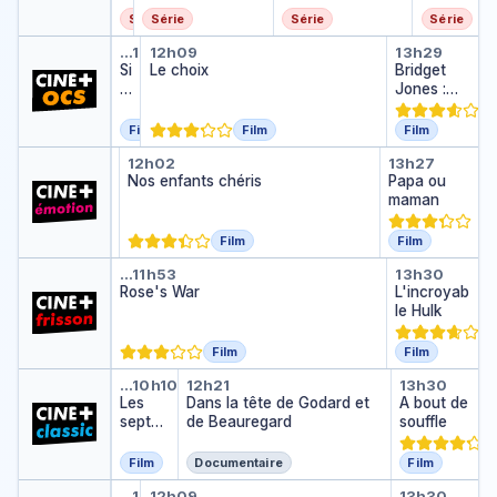
K
Série
Série
Série
Série
O
Six jours
Le choix
Bridget J
L
…
10h31
12h09
13h29
i
Si
Le choix
Bridget
n
x
Jones :
z
jo
folle de lui
u
Film
Film
Film
r
The Son
Nos enfants chéris
Papa ou
…
12h02
10h03
13h27
s
The Son
…
Nos enfants chéris
Papa ou
maman
Film
Film
Rose's War
L'incroy
…
11h53
13h30
Rose's War
L'incroyab
le Hulk
Film
Film
Les sept mercenaires
Dans la tête de Godard e
A bout d
…
10h10
12h21
13h30
Les
Dans la tête de Godard et
A bout de
sept
de Beauregard
souffle
merce
naires
Film
Documentaire
Film
Boule & Bill
Ernest et Célestine : Le voy
Les chev
…
10h48
12h09
13h30