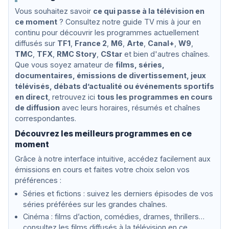
rt
S
r
Vous souhaitez savoir
ce qui passe à la télévision en
o
p
t
ce moment
? Consultez notre guide TV mis à jour en
|
ri
a
Fi
n
t
continu pour découvrir les programmes actuellement
n
g
o
diffusés sur
TF1
,
France 2
,
M6
,
Arte
,
Canal+
,
W9
,
al
"
u
TMC
,
TFX
,
RMC Story
,
CStar
et bien d'autres chaînes.
e
|
e
Que vous soyez amateur de
films, séries,
A
u
ll
r
documentaires, émissions de divertissement, jeux
e
télévisés, débats d’actualité ou événements sportifs
g
en direct
, retrouvez ici
tous les programmes en cours
r
de diffusion
avec leurs horaires, résumés et chaînes
o
correspondantes.
Découvrez les meilleurs programmes en ce
moment
Grâce à notre interface intuitive, accédez facilement aux
émissions en cours et faites votre choix selon vos
préférences :
Séries et fictions : suivez les derniers épisodes de vos
séries préférées sur les grandes chaînes.
Cinéma : films d’action, comédies, drames, thrillers…
consultez les films diffusés à la télévision en ce