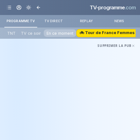
TV-programme
.com
PROGRAMME TV
TV DIRECT
REPLAY
NEWS
🚲 Tour de France Femmes
TNT
TV ce soir
En ce moment
SUPPRIMER LA PUB