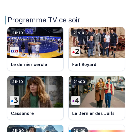
Programme TV ce soir
21h10
21h10
Le dernier cercle
Fort Boyard
21h10
21h00
Cassandre
Le Dernier des Juifs
21h00
20h30