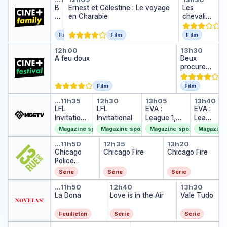
B
Ernest et Célestine : Le voyage
Les
o
en Charabie
chevalier
ul
s du
e
zodiaque
Film
Film
Film
&
: la
A feu doux
Deux pro
12h00
13h30
B
légende
A feu doux
Deux
ill
du
procureur
sanctuair
s
e
Film
Film
LFL Invitational
LFL Invitational
EVA : League 1,
EVA : 
…
11h35
12h30
13h05
13h40
LFL
LFL
EVA :
EVA :
Invitationa
Invitational
League 1,
Leagu
l
Winter Split
e 1,
Magazine sportif
Magazine sportif
Magazine sportif
Magazine 
Winte
Chicago Police Department
Chicago Fire
Chicago Fi
r Split
…
11h50
12h35
13h20
Chicago
Chicago Fire
Chicago Fire
Police
Department
Série
Série
Série
La Dona
Love is in the Air
Vale Tud
…
11h50
12h40
13h30
La Dona
Love is in the Air
Vale Tudo
Feuilleton
Série
Série