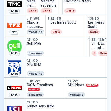
Petits plats en équilibre
Mada
Madame
…
Camping Paradis
me
est servie
est
Série
Série
Série
N° 10
servie
Clap, le magazine culturel
Top Info
Les frères Scott
Les frèr
…
11h55
12h30
12h35
13h30
Top Info
Clap, le
…
Les frères Scott
Les frères
magazine
Scott
culturel
Magazine
Série
Série
N° 11
Gulli Midi
SuperThi
SuperTh
L'Eco
12h00
13h30
13h35
13h45
SuperThings :
Gulli Midi
…
S
L'Ec
u
ole
p
des
Emission
Série
Série
N° 12
e
licor
Midi BFM
r
nes
12h00
Midi BFM
T
hi
n
Magazine
N° 13
g
100% Frontières
Météo
Midi News
…
10h59
12h57
12h59
s
Météo
100% Frontières
…
Midi News
:
DIRECT
K
DIRECT
a
Emission
Magazine
N° 14
z
Brunet sans filtre
12h00
o
Brunet sans filtre
o
m