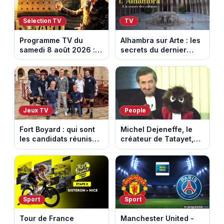
Sélection TV
TV
Programme TV du
Alhambra sur Arte : les
samedi 8 août 2026 :
secrets du dernier
notre sélection pour
sultanat musulman
votre soirée télé
d’Espagne
Jeux TV
People
Fort Boyard : qui sont
Michel Dejeneffe, le
les candidats réunis
créateur de Tatayet,
par Cyril Féraud ce
est mort à 77 ans
samedi 8 août 2026 ?
Sport
Sport
Tour de France
Manchester United -