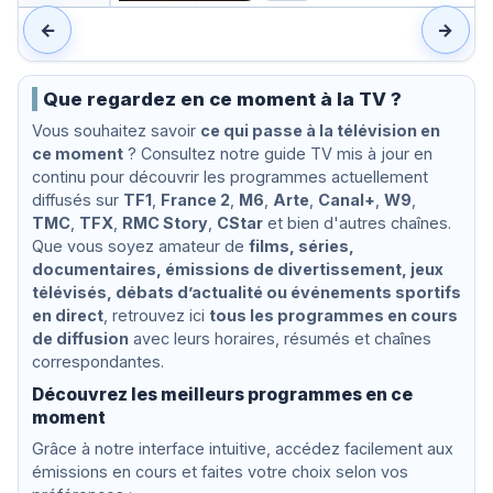
Boléro
B
r
e
←
→
e
t
h
Que regardez en ce moment à la TV ?
o
v
Vous souhaitez savoir
ce qui passe à la télévision en
e
ce moment
? Consultez notre guide TV mis à jour en
n
,
continu pour découvrir les programmes actuellement
u
diffusés sur
TF1
,
France 2
,
M6
,
Arte
,
Canal+
,
W9
,
n
TMC
,
TFX
,
RMC Story
,
CStar
et bien d'autres chaînes.
e
Que vous soyez amateur de
films, séries,
p
a
documentaires, émissions de divertissement, jeux
s
télévisés, débats d’actualité ou événements sportifs
s
en direct
, retrouvez ici
tous les programmes en cours
i
de diffusion
avec leurs horaires, résumés et chaînes
o
correspondantes.
n
h
Découvrez les meilleurs programmes en ce
u
moment
m
a
Grâce à notre interface intuitive, accédez facilement aux
n
émissions en cours et faites votre choix selon vos
i
s