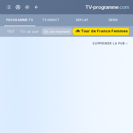
TV-programme
.com
PROGRAMME TV
TV DIRECT
REPLAY
NEWS
🚲 Tour de France Femmes
TNT
TV ce soir
En ce moment
SUPPRIMER LA PUB