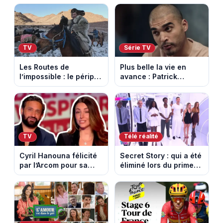
succède au National
étape entre La Voulte-
sur-Rhône et le Mont
Ventoux
TV
Série TV
Les Routes de
Plus belle la vie en
l’impossible : le périple
avance : Patrick
glacial d’une famille
Nebout est-il mort ?
nomade en Mongolie
Episode du 10 août
2026 (spoiler)
TV
Télé réalité
Cyril Hanouna félicité
Secret Story : qui a été
par l’Arcom pour sa
éliminé lors du prime
maîtrise de l’antenne
du 6 août 2026 sur
face aux propos de
TMC ?
Delphine Wespiser sur
le cancer