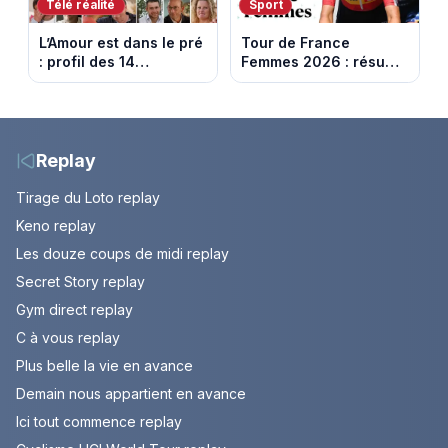
Télé réalité
Sport
L’Amour est dans le pré
Tour de France
: profil des 14
Femmes 2026 : résumé
agriculteurs, speed
vidéo de la 6e étape
dating inédit et de
entre Montbrison et
nouvelles histoires
Tournon-sur-Rhône
d’amour
Replay
Tirage du Loto replay
Keno replay
Les douze coups de midi replay
Secret Story replay
Gym direct replay
C à vous replay
Plus belle la vie en avance
Demain nous appartient en avance
Ici tout commence replay