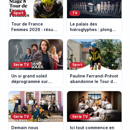
Sport
TV
Tour de France
Le palais des
Femmes 2026 : résumé
hiéroglyphes : plongez
vidéo de la 9e étape
dans la tombe
entre Sisteron et Nice
égyptienne qui fascine
les archéologues
Série TV
Sport
Un si grand soleil
Pauline Ferrand-Prévot
déprogrammé sur
abandonne le Tour de
France 3 : cinq
France Femmes avant
épisodes inédits
la 8e étape
diffusés le 13 août
Série TV
Série TV
Demain nous
Ici tout commence en