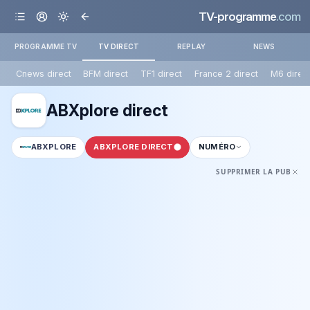
TV-programme
.com
PROGRAMME TV
TV DIRECT
REPLAY
NEWS
Cnews direct
BFM direct
TF1 direct
France 2 direct
M6 direc
ABXplore direct
ABXPLORE
ABXPLORE DIRECT
NUMÉRO
SUPPRIMER LA PUB