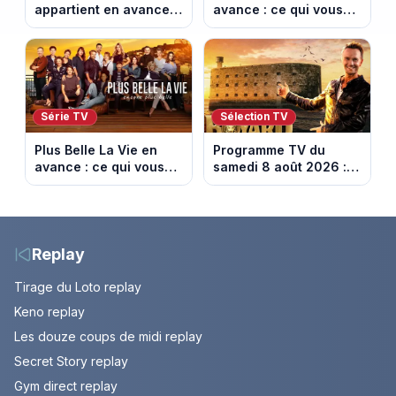
appartient en avance :
avance : ce qui vous
ce qui vous attend la
attend la semaine du
semaine du 10 au 14
10 au 14 août 2026
août 2026 (spoiler)
(spoiler)
Série TV
Sélection TV
Plus Belle La Vie en
Programme TV du
avance : ce qui vous
samedi 8 août 2026 :
attend la semaine du
notre sélection pour
10 au 14 août 2026
votre soirée télé
(spoiler)
Replay
Tirage du Loto replay
Keno replay
Les douze coups de midi replay
Secret Story replay
Gym direct replay