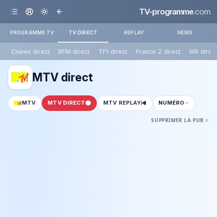
TV-programme
.com
PROGRAMME TV
TV DIRECT
REPLAY
NEWS
Cnews direct
BFM direct
TF1 direct
France 2 direct
M6 direc
MTV direct
MTV
MTV DIRECT
MTV REPLAY
NUMÉRO
SUPPRIMER LA PUB