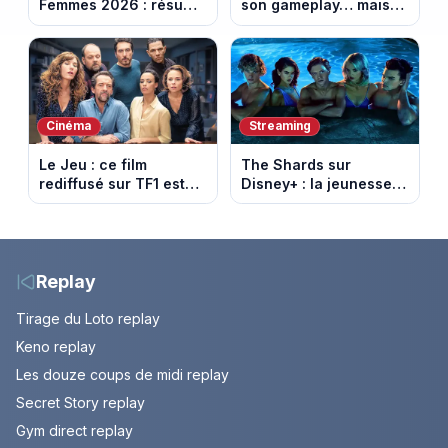
Femmes 2026 : résumé
son gameplay… mais
vidéo de la 6e étape
d’abord sur Netflix
entre Montbrison et
Tournon-sur-Rhône
Cinéma
Streaming
Le Jeu : ce film
The Shards sur
rediffusé sur TF1 est
Disney+ : la jeunesse
adapté d’un succès
dorée de Los Angeles
italien devenu un
face à un tueur dans
phénomène mondial
les années 80
Replay
Tirage du Loto replay
Keno replay
Les douze coups de midi replay
Secret Story replay
Gym direct replay