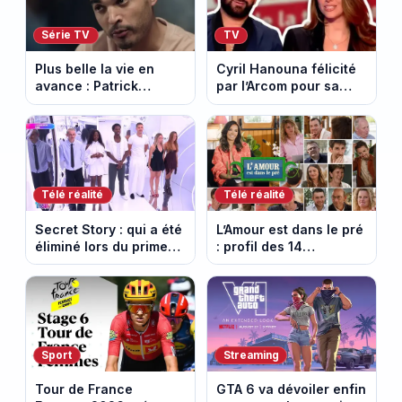
Série TV
TV
Plus belle la vie en
Cyril Hanouna félicité
avance : Patrick
par l’Arcom pour sa
Nebout est-il mort ?
maîtrise de l’antenne
Episode du 10 août
face aux propos de
2026 (spoiler)
Delphine Wespiser sur
le cancer
Télé réalité
Télé réalité
Secret Story : qui a été
L’Amour est dans le pré
éliminé lors du prime
: profil des 14
du 6 août 2026 sur
agriculteurs, speed
TMC ?
dating inédit et de
nouvelles histoires
d’amour
Sport
Streaming
Tour de France
GTA 6 va dévoiler enfin