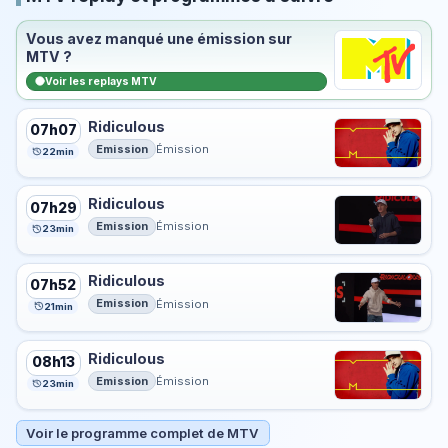
Vous avez manqué une émission sur
MTV ?
Voir les replays MTV
Ridiculous
07h07
Emission
Émission
22min
Ridiculous
07h29
Emission
Émission
23min
Ridiculous
07h52
Emission
Émission
21min
Ridiculous
08h13
Emission
Émission
23min
Voir le programme complet de MTV