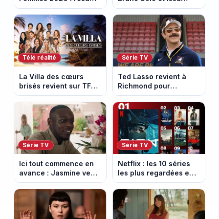
vidéo de la 5e étape
Doumbia rejoignent la
entre Mâcon et
saison 18 sur M6
Belleville-en-
Beaujolais
Télé réalité
Série TV
La Villa des cœurs
Ted Lasso revient à
brisés revient sur TFX :
Richmond pour
voici les candidats de
entraîner une équipe
la saison 11 au Mexique
féminine dans la
saison 4
Série TV
Série TV
Ici tout commence en
Netflix : les 10 séries
avance : Jasmine veut
les plus regardées en
retenir Louis. Episode
France en ce moment
du 6 août 2026
(spoiler)