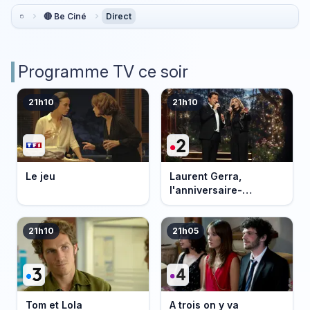
🔴 Be Ciné
Direct
Programme TV ce soir
21h10
21h10
Le jeu
Laurent Gerra,
l'anniversaire-
événement
21h10
21h05
Tom et Lola
A trois on y va