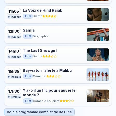
La Voix de Hind Rajab
11h05
Film
Drame
1h25min
Samia
12h30
Film
Biographie
1h40min
The Last Showgirl
14h10
Film
Drame
1h25min
Baywatch : alerte à Malibu
15h35
Film
Comédie
1h55min
Y a-t-il un flic pour sauver le
17h30
monde ?
1h20min
Film
Comédie policière
Voir le programme complet de Be Ciné