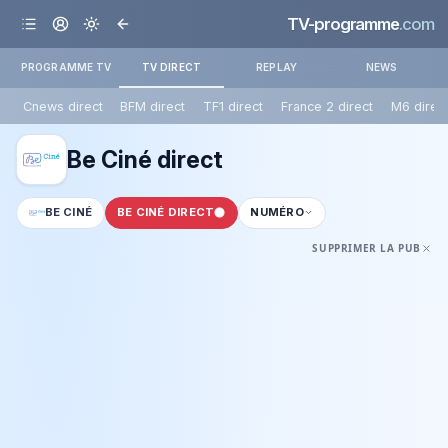
TV-programme
.com
PROGRAMME TV
TV DIRECT
REPLAY
NEWS
Cnews direct
BFM direct
TF1 direct
France 2 direct
M6 direc
Be Ciné direct
BE CINÉ
BE CINÉ DIRECT
NUMÉRO
SUPPRIMER LA PUB