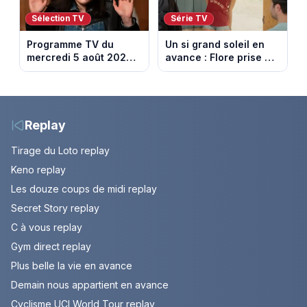
Sélection TV
Série TV
Programme TV du
Un si grand soleil en
mercredi 5 août 2026 :
avance : Flore prise au
notre sélection pour
piège. Episode du 6
votre soirée télé
août 2026 (spoiler).
Replay
Tirage du Loto replay
Keno replay
Les douze coups de midi replay
Secret Story replay
C à vous replay
Gym direct replay
Plus belle la vie en avance
Demain nous appartient en avance
Cyclisme UCI World Tour replay