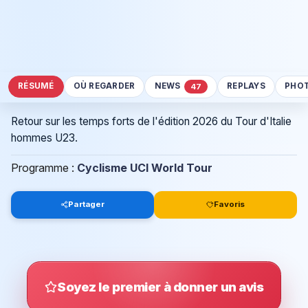
RÉSUMÉ
OÙ REGARDER
NEWS
REPLAYS
PHO
47
Retour sur les temps forts de l'édition 2026 du Tour d'Italie
hommes U23.
Programme :
Cyclisme UCI World Tour
Partager
Favoris
Soyez le premier à donner un avis