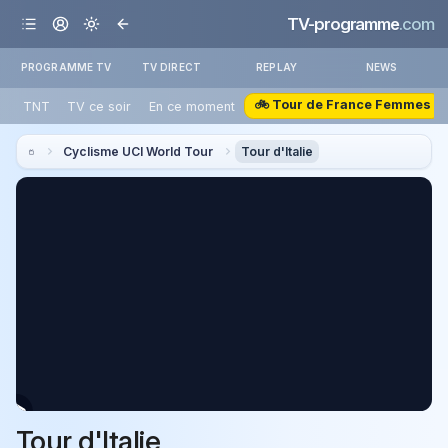
TV-programme
.com
PROGRAMME TV
TV DIRECT
REPLAY
NEWS
🚲 Tour de France Femmes
TNT
TV ce soir
En ce moment
Cyclisme UCI World Tour
Tour d'Italie
Tour d'Italie