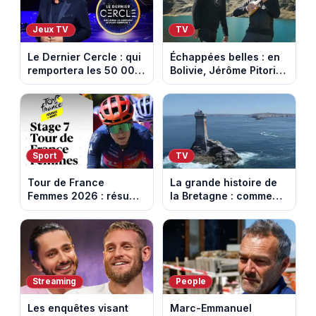
Jeux TV
TV
Le Dernier Cercle : qui
Échappées belles : en
remportera les 50 000
Bolivie, Jérôme Pitorin
euros face aux
découvre un pays où
personnalités ?
chaque sommet se
mérite
Sport
TV
Tour de France
La grande histoire de
Femmes 2026 : résumé
la Bretagne : comment
vidéo de la 7e étape
les Bretons ont
avec l'ascension du
défendu leur culture
Mont Ventoux
au fil des décennies
Streaming
People
Les enquêtes visant
Marc-Emmanuel