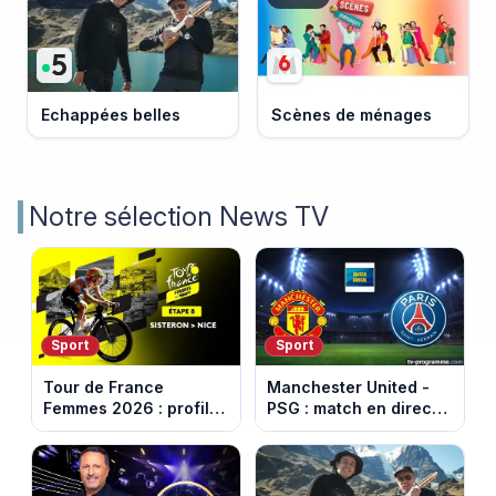
Echappées belles
Scènes de ménages
Notre sélection News TV
Sport
Sport
Tour de France
Manchester United -
Femmes 2026 : profil
PSG : match en direct
et horaires de la 8e
sur beIN Sports 1 à
étape entre Sisteron et
17h00
Nice