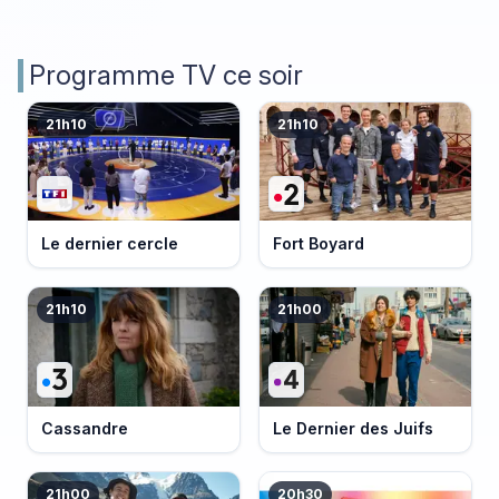
Programme TV ce soir
21h10
21h10
Le dernier cercle
Fort Boyard
21h10
21h00
Cassandre
Le Dernier des Juifs
21h00
20h30