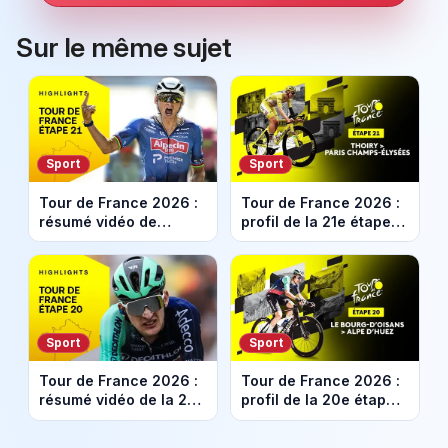
Sur le même sujet
Sport
Sport
Tour de France 2026 :
Tour de France 2026 :
résumé vidéo de
profil de la 21e étape
l'étape sur la Butte
raccourcie entre
Montmartre et les
Thoiry et Paris
Champs-Elysées
Champs-Élysées
Sport
Sport
Tour de France 2026 :
Tour de France 2026 :
résumé vidéo de la 20e
profil de la 20e étape
étape entre Le Bourg
entre Le Bourg
d'Oisans et l'Alpe
d'Oisans et l'Alpe