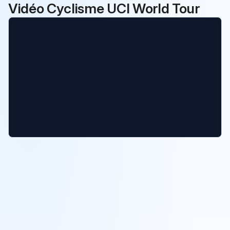
d'Huez
d'Huez
Vidéo Cyclisme UCI World Tour