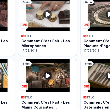
5min
6min
TLC
TLC
 Les
Comment C'est Fait - Les
Comment C'est
Microphones
Plaques d'ég
17/03/2013
17/03/2013
5min
5min
TLC
TLC
 Les
Comment C'est Fait - Les
Comment C'est
Mains Courantes…
Ustensiles en