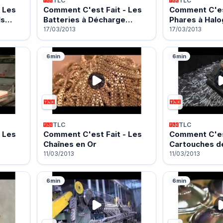
TLC
TLC
 Les
Comment C'est Fait - Les
Comment C'est
lls…
Batteries à Décharge…
Phares à Hal
17/03/2013
17/03/2013
6min
6min
TLC
TLC
 Les
Comment C'est Fait - Les
Comment C'est
Chaînes en Or
Cartouches d
11/03/2013
11/03/2013
6min
6min