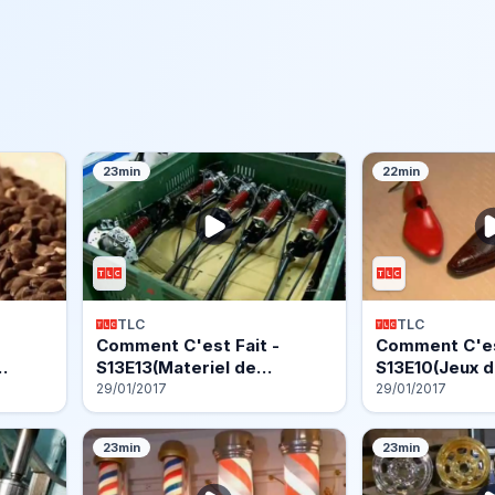
23min
22min
TLC
TLC
Comment C'est Fait -
Comment C'est
…
S13E13(Materiel de
S13E10(Jeux 
Cuisine…
29/01/2017
29/01/2017
23min
23min