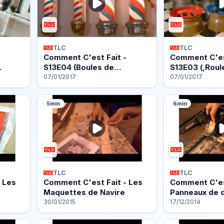
TLC
TLC
e
Comment C'est Fait -
Comment C'est
S13E04 (Boules de…
S13E03 (,Roul
07/01/2017
07/01/2017
5min
6min
TLC
TLC
 Les
Comment C'est Fait - Les
Comment C'est
Maquettes de Navire
Panneaux de d
30/01/2015
17/12/2014