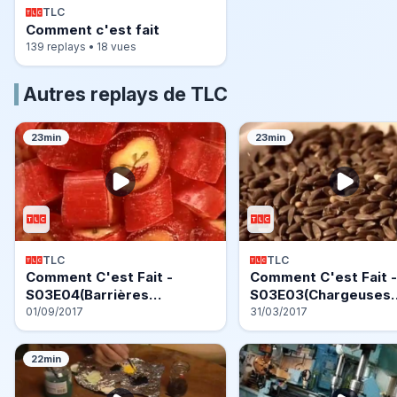
TLC
Comment c'est fait
139 replays • 18 vues
Autres replays de TLC
23min
23min
TLC
TLC
Comment C'est Fait -
Comment C'est Fait -
S03E04(Barrières…
S03E03(Chargeuses
01/09/2017
31/03/2017
22min