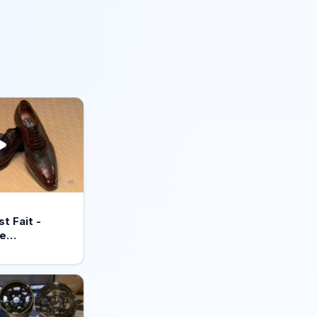
 Fait -
de…