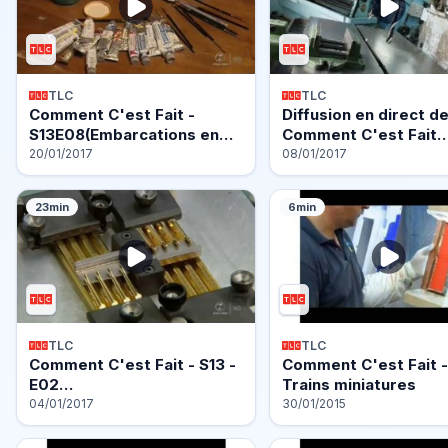
TLC
TLC
Comment C'est Fait -
Diffusion en direct d
S13E08(Embarcations en…
Comment C'est Fait
Saison…
20/01/2017
08/01/2017
23min
6min
TLC
TLC
Comment C'est Fait - S13 -
Comment C'est Fait -
E02…
Trains miniatures
04/01/2017
30/01/2015