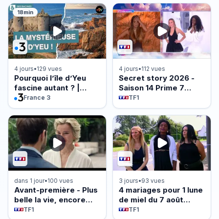
18min
4 jours
•
129 vues
4 jours
•
112 vues
Pourquoi l’île d’Yeu
Secret story 2026 -
fascine autant ? |
Saison 14 Prime 7
Documentaire |
(Partie 1) du 6 août
France 3
TF1
France TV
2026
dans 1 jour
•
100 vues
3 jours
•
93 vues
Avant-première - Plus
4 mariages pour 1 lune
belle la vie, encore
de miel du 7 août
plus belle du mardi 11
2026 - Reveal
TF1
TF1