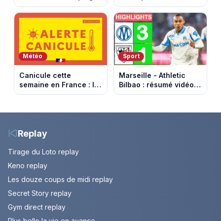
par la DGSE. Episode
2026 : le programme
du 11 août 2026
complet à Birmingham
(spoiler)
sur France Télévisions
Météo
Sport
Canicule cette
Marseille - Athletic
semaine en France : le
Bilbao : résumé vidéo
pic de chaleur attendu
du match amical au
entre mercredi et jeudi
Stade Vélodrome (9
août 2026)
Replay
Tirage du Loto replay
Keno replay
Les douze coups de midi replay
Secret Story replay
Gym direct replay
Plus belle la vie en avance