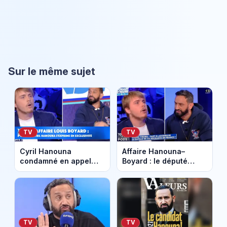
Sur le même sujet
TV
TV
Cyril Hanouna
Affaire Hanouna–
condamné en appel
Boyard : le député
après son clash avec
relaxé, la justice
Louis Boyard
relance le débat
TV
TV