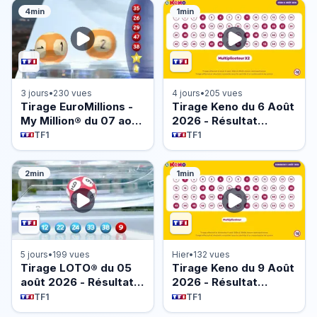
4min
1min
3 jours
•
230 vues
4 jours
•
205 vues
Tirage EuroMillions -
Tirage Keno du 6 Août
My Million® du 07 août
2026 - Résultat
2026 - Résultat
officiel - FDJ
TF1
TF1
officiel - FDJ
2min
1min
5 jours
•
199 vues
Hier
•
132 vues
Tirage LOTO® du 05
Tirage Keno du 9 Août
août 2026 - Résultat
2026 - Résultat
officiel - FDJ
officiel - FDJ
TF1
TF1