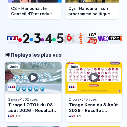
C8 - Hanouna : le
Cyril Hanouna : son
Conseil d'Etat réduit
programme politique
l'amende infligée par
pour la présidentielle
l'ARCOM
2027
Replays les plus vus
2min
1min
2 jours
•
1062 vues
2 jours
•
245 vues
Tirage LOTO® du 08
Tirage Keno du 8 Août
août 2026 - Résultat
2026 - Résultat
officiel - FDJ
officiel - FDJ
TF1
TF1