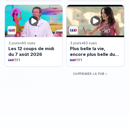
août 2026 - Episode
646
3 jours
•
90 vues
3 jours
•
83 vues
Les 12 coups de midi
Plus belle la vie,
du 7 août 2026
encore plus belle du
vendredi 7 août 2026
TF1
TF1
- Episode 644
SUPPRIMER LA PUB