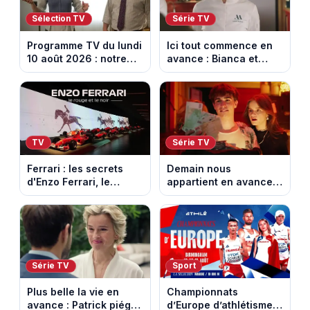
Sélection TV
Série TV
Programme TV du lundi
Ici tout commence en
10 août 2026 : notre
avance : Bianca et
sélection pour votre
Loup s’embrassent.
soirée télé
Episode du 11 août
2026 (spoiler)
TV
Série TV
Ferrari : les secrets
Demain nous
d'Enzo Ferrari, le
appartient en avance :
fondateur de la
Alex face à un choix
marque mythique au
décisif. Episode du 11
cheval cabré
août 2026.
Série TV
Sport
Plus belle la vie en
Championnats
avance : Patrick piégé
d’Europe d’athlétisme