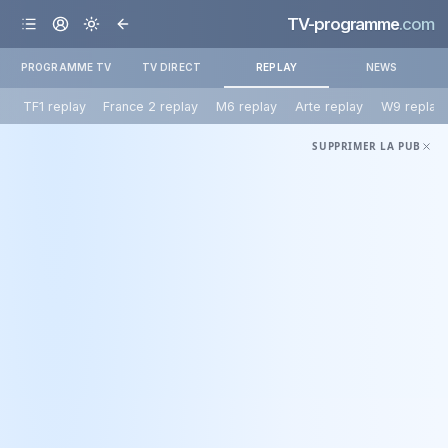
TV-programme
.com
PROGRAMME TV
TV DIRECT
REPLAY
NEWS
TF1 replay
France 2 replay
M6 replay
Arte replay
W9 replay
SUPPRIMER LA PUB