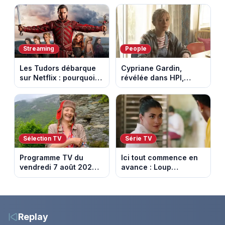
Breton à quitter la
chalet part en fumée
tournée Legend
Streaming
People
Les Tudors débarque
Cypriane Gardin,
sur Netflix : pourquoi la
révélée dans HPI,
série n’a rien perdu de
lance une cagnotte
son pouvoir
après des difficultés
financières
Sélection TV
Série TV
Programme TV du
Ici tout commence en
vendredi 7 août 2026 :
avance : Loup
notre sélection pour
découvre la trahison
votre soirée télé
de Bianca. Episode du
10 août 2026 (spoiler)
Replay