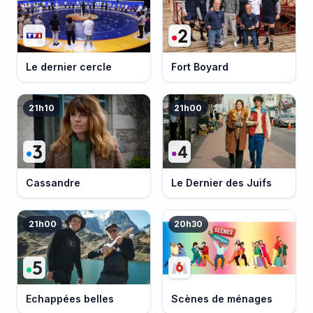
Le dernier cercle
Fort Boyard
21h10
21h00
Cassandre
Le Dernier des Juifs
21h00
20h30
Echappées belles
Scènes de ménages