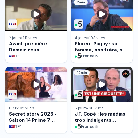
7min
2 jours
•
111 vues
4 jours
•
103 vues
Avant-première -
Florent Pagny : sa
Demain nous
femme, son frère, sa
appartient du 5 août
mère... Sa famille
TF1
France 5
2026 - Episode 2263
avant tout !
10min
Hier
•
102 vues
5 jours
•
98 vues
Secret story 2026 -
J.F. Copé : les médias
Saison 14 Prime 7
trop indulgents
(Partie 1) du 6 août
envers Jordan
TF1
France 5
2026
Bardella ?