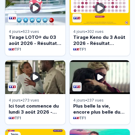
4 jours
•
623 vues
4 jours
•
302 vues
Tirage LOTO® du 03
Tirage Keno du 3 Août
août 2026 - Résultat
2026 - Résultat
officiel - FDJ
officiel - FDJ
TF1
TF1
4 jours
•
273 vues
4 jours
•
237 vues
Ici tout commence du
Plus belle la vie,
lundi 3 août 2026 -
encore plus belle du
Episode 1493
lundi 3 août 2026 -
TF1
TF1
Episode 640
1min