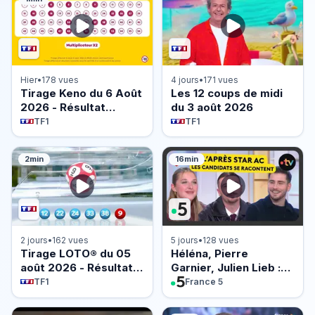
Hier
•
178 vues
4 jours
•
171 vues
Tirage Keno du 6 Août
Les 12 coups de midi
2026 - Résultat
du 3 août 2026
officiel - FDJ
TF1
TF1
2min
16min
2 jours
•
162 vues
5 jours
•
128 vues
Tirage LOTO® du 05
Héléna, Pierre
août 2026 - Résultat
Garnier, Julien Lieb :
officiel - FDJ
l’après Star Ac !
TF1
France 5