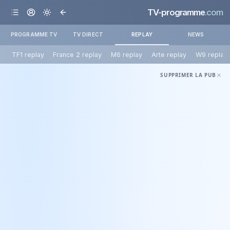
TV-programme
.com
PROGRAMME TV
TV DIRECT
REPLAY
NEWS
TF1 replay
France 2 replay
M6 replay
Arte replay
W9 replay
SUPPRIMER LA PUB