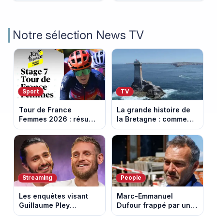
Notre sélection News TV
Sport
TV
Tour de France
La grande histoire de
Femmes 2026 : résumé
la Bretagne : comment
vidéo de la 7e étape
les Bretons ont
avec l'ascension du
défendu leur culture
Mont Ventoux
au fil des décennies
Streaming
People
Les enquêtes visant
Marc-Emmanuel
Guillaume Pley
Dufour frappé par un
poussent Ragnar Le
terrible incendie : son