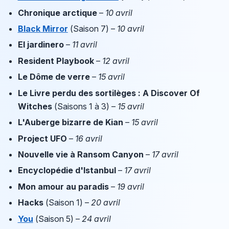
Chronique arctique
–
10 avril
Black Mirror
(Saison 7) –
10 avril
El jardinero
–
11 avril
Resident Playbook
–
12 avril
Le Dôme de verre
–
15 avril
Le Livre perdu des sortilèges : A Discover Of
Witches
(Saisons 1 à 3) –
15 avril
L'Auberge bizarre de Kian
–
15 avril
Project UFO
–
16 avril
Nouvelle vie à Ransom Canyon
–
17 avril
Encyclopédie d'Istanbul
–
17 avril
Mon amour au paradis
–
19 avril
Hacks
(Saison 1) –
20 avril
You
(Saison 5) –
24 avril