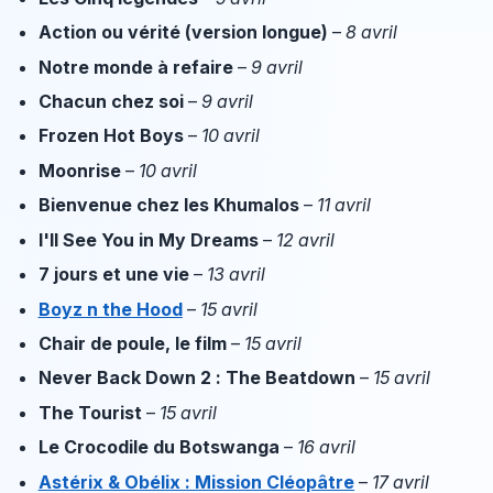
Action ou vérité (version longue)
–
8 avril
Notre monde à refaire
–
9 avril
Chacun chez soi
–
9 avril
Frozen Hot Boys
–
10 avril
Moonrise
–
10 avril
Bienvenue chez les Khumalos
–
11 avril
I'll See You in My Dreams
–
12 avril
7 jours et une vie
–
13 avril
Boyz n the Hood
–
15 avril
Chair de poule, le film
–
15 avril
Never Back Down 2 : The Beatdown
–
15 avril
The Tourist
–
15 avril
Le Crocodile du Botswanga
–
16 avril
Astérix & Obélix : Mission Cléopâtre
–
17 avril