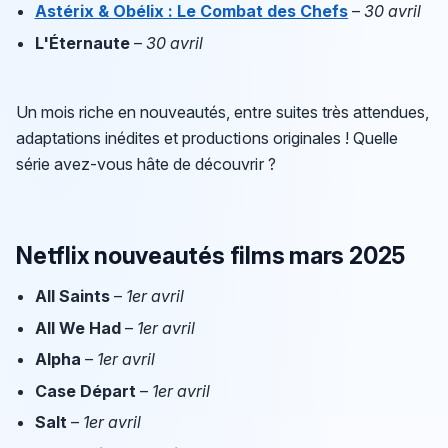
Astérix & Obélix : Le Combat des Chefs
–
30 avril
L'Éternaute
–
30 avril
Un mois riche en nouveautés, entre suites très attendues,
adaptations inédites et productions originales ! Quelle
série avez-vous hâte de découvrir ?
Netflix nouveautés films mars 2025
All Saints
–
1er avril
All We Had
–
1er avril
Alpha
–
1er avril
Case Départ
–
1er avril
Salt
–
1er avril