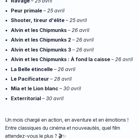
Ravage
–
25 avril
Peur primale
–
25 avril
Shooter, tireur d'élite
–
25 avril
Alvin et les Chipmunks
–
26 avril
Alvin et les Chipmunks 2
–
26 avril
Alvin et les Chipmunks 3
–
26 avril
Alvin et les Chipmunks : À fond la caisse
–
26 avril
La Belle étincelle
–
26 avril
Le Pacificateur
–
28 avril
Mia et le Lion blanc
–
30 avril
Exterritorial
–
30 avril
Un mois chargé en action, en aventure et en émotions !
Entre classiques du cinéma et nouveautés, quel film
attendez-vous le plus ? 🎬✨