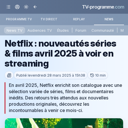
TV-programme
.com
PROGRAMME TV
TV DIRECT
REPLAY
NEWS
|
|
News TV
Audiences TV
Études
Forum
Communauté
Mét
Netflix : nouveautés séries
& films avril 2025 à voir en
streaming
Publié le
vendredi 28 mars 2025 à 15h38
10 min
​En avril 2025, Netflix enrichit son catalogue avec une
sélection variée de séries, films et documentaires
inédits. Des retours très attendus aux nouvelles
productions originales, découvrez les
incontournables à venir ce mois-ci.