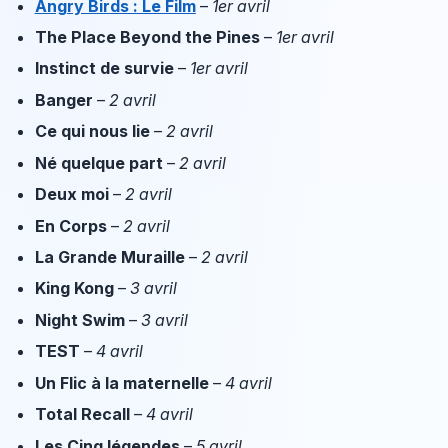
Angry Birds : Le Film
–
1er avril
The Place Beyond the Pines
–
1er avril
Instinct de survie
–
1er avril
Banger
–
2 avril
Ce qui nous lie
–
2 avril
Né quelque part
–
2 avril
Deux moi
–
2 avril
En Corps
–
2 avril
La Grande Muraille
–
2 avril
King Kong
–
3 avril
Night Swim
–
3 avril
TEST
–
4 avril
Un Flic à la maternelle
–
4 avril
Total Recall
–
4 avril
Les Cinq légendes
–
5 avril