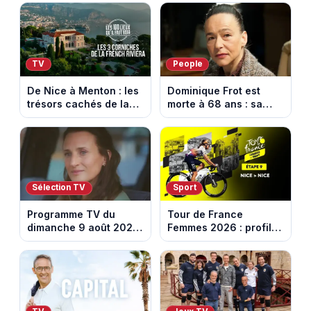
TV
People
De Nice à Menton : les
Dominique Frot est
trésors cachés de la
morte à 68 ans : sa
French Riviera dévoilés
sœur Catherine Frot
dans les 100 lieux qu'il
annonce la triste
faut voir
nouvelle
Sélection TV
Sport
Programme TV du
Tour de France
dimanche 9 août 2026
Femmes 2026 : profil
: notre sélection pour
et horaires de la
votre soirée télé
dernière étape à Nice