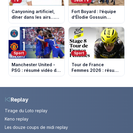
TV
Jeux TV
Canyoning artificiel,
Fort Boyard : l’équipe
dîner dans les airs…
d’Élodie Gossuin
les loisirs les plus fous
termine avec une belle
passés au crible dans
somme pour l'Unicef et
Capital
le Refuge
Sport
Sport
Manchester United -
Tour de France
PSG : résumé vidéo du
Femmes 2026 : résumé
match amical du 8 août
vidéo de la 9e étape
2026
entre Sisteron et Nice
Replay
Tirage du Loto replay
Keno replay
Les douze coups de midi replay