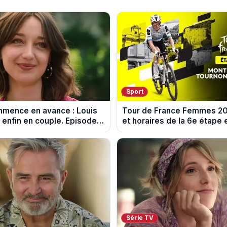
Sport
ommence en avance : Louis
Tour de France Femmes 202
 enfin en couple. Episode
et horaires de la 6e étape 
026 (spoiler)
Montbrison et Tournon-su
Série TV