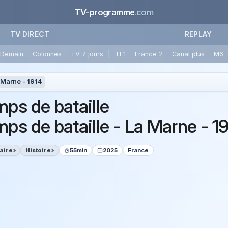
TV-programme
.com
TV DIRECT
REPLAY
|
Demain
Colonnes
TV 7 jours
TF1
France 2
Canal plus
M6
 Marne - 1914
ps de bataille
ps de bataille - La Marne - 1
aire
Histoire
55min
2025
France