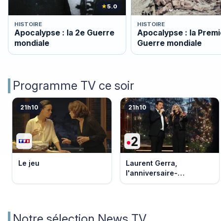
★
5.0
HISTOIRE
HISTOIRE
Apocalypse : la 2e Guerre
Apocalypse : la Prem
mondiale
Guerre mondiale
Programme TV ce soir
21h10
21h10
Le jeu
Laurent Gerra,
l'anniversaire-
événement
Notre sélection News TV