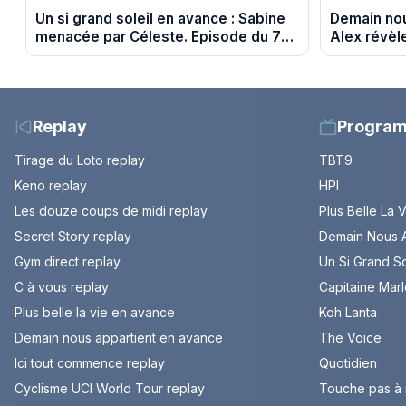
Un si grand soleil en avance : Sabine
Demain nou
menacée par Céleste. Episode du 7
Alex révèl
août 2026 (spoiler).
du 7 août 
Replay
Progra
Tirage du Loto replay
TBT9
Keno replay
HPI
Les douze coups de midi replay
Plus Belle La 
Secret Story replay
Demain Nous A
Gym direct replay
Un Si Grand So
C à vous replay
Capitaine Mar
Plus belle la vie en avance
Koh Lanta
Demain nous appartient en avance
The Voice
Ici tout commence replay
Quotidien
Cyclisme UCI World Tour replay
Touche pas à