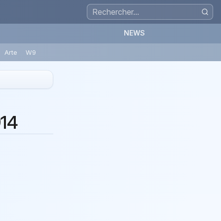
NEWS
Arte
W9
914