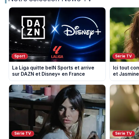
Sport
Série TV
La Liga quitte beIN Sports et arrive
Ici tout c
sur DAZN et Disney+ en France
et Jasmine
du 7 août 2
Série TV
Série TV