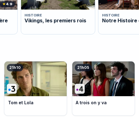
★
4.9
HISTOIRE
HISTOIRE
ière
Vikings, les premiers rois
Notre Histoire
21h10
21h05
Tom et Lola
A trois on y va