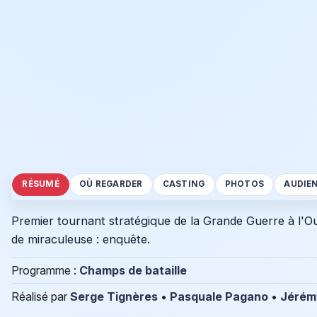
RÉSUMÉ
OÙ REGARDER
CASTING
PHOTOS
AUDIE
Premier tournant stratégique de la Grande Guerre à l'Ou
de miraculeuse : enquête.
Programme :
Champs de bataille
Réalisé par
Serge Tignères
•
Pasquale Pagano
•
Jérém