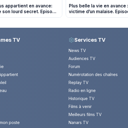
s appartient en avance:
Plus belle la vie en avance 
e son lourd secret. Episode
victime d’un malaise. Epis
2026.
août 2026 (spoiler)
mmes TV
Services TV
News TV
Audiences TV
Vie
Forum
ppartient
Numérotation des chaînes
leil
Replay TV
leau
Radio en ligne
Historique TV
Films à venir
Meilleurs films TV
 mon poste
Nanars TV