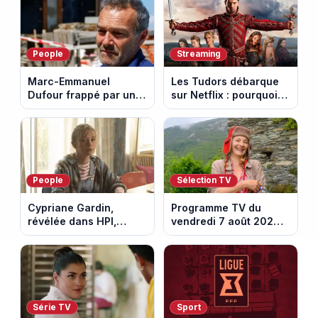
People
Streaming
Marc-Emmanuel
Les Tudors débarque
Dufour frappé par un
sur Netflix : pourquoi la
terrible incendie : son
série n’a rien perdu de
chalet part en fumée
son pouvoir
People
Sélection TV
Cypriane Gardin,
Programme TV du
révélée dans HPI,
vendredi 7 août 2026 :
lance une cagnotte
notre sélection pour
après des difficultés
votre soirée télé
financières
Série TV
Sport