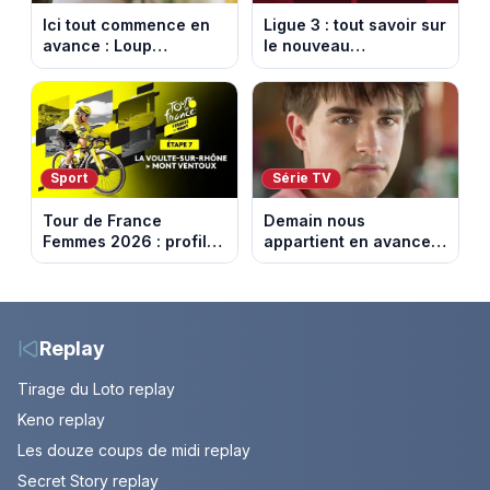
Ici tout commence en
Ligue 3 : tout savoir sur
avance : Loup
le nouveau
découvre la trahison
championnat qui
de Bianca. Episode du
succède au National
10 août 2026 (spoiler)
Sport
Série TV
Tour de France
Demain nous
Femmes 2026 : profil
appartient en avance:
et horaires de la 7e
Samuel perd le
étape entre La Voulte-
contrôle. Episode du 10
sur-Rhône et le Mont
août 2026.
Ventoux
Replay
Tirage du Loto replay
Keno replay
Les douze coups de midi replay
Secret Story replay