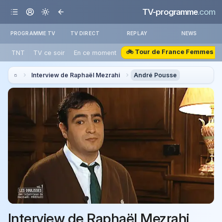
TV-programme
.com
PROGRAMME TV
TV DIRECT
REPLAY
NEWS
🚲 Tour de France Femmes
TNT
TV ce soir
En ce moment
Interview de Raphaël Mezrahi
André Pousse
Interview de Raphaël Mezrahi