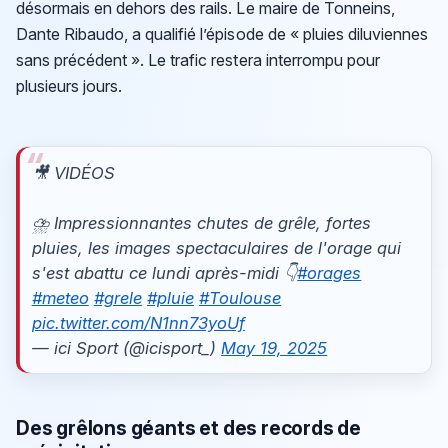
désormais en dehors des rails. Le maire de Tonneins,
Dante Ribaudo, a qualifié l’épisode de « pluies diluviennes
sans précédent ». Le trafic restera interrompu pour
plusieurs jours.
🎥 VIDÉOS
⛈️ Impressionnantes chutes de grêle, fortes
pluies, les images spectaculaires de l'orage qui
s'est abattu ce lundi après-midi 👇
#orages
#meteo
#grele
#pluie
#Toulouse
pic.twitter.com/N1nn73yoUf
— ici Sport (@icisport_)
May 19, 2025
Des grêlons géants et des records de