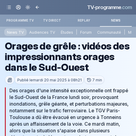
TV-programme
.com
PROGRAMME TV
TV DIRECT
REPLAY
NEWS
|
|
News TV
Audiences TV
Études
Forum
Communauté
Mét
Orages de grêle : vidéos des
impressionnants orages
dans le Sud-Ouest
Publié le
mardi 20 mai 2025 à 08h21
7 min
Des orages d'une intensité exceptionnelle ont frappé
le Sud-Ouest de la France lundi soir, provoquant
inondations, grêle géante, et perturbations majeures,
notamment sur le trafic ferroviaire. Le TGV Paris-
Toulouse a dû être évacué en urgence à Tonneins
après un affaissement de la voie. Ce mardi matin,
alors que la situation s'apaise dans plusieurs