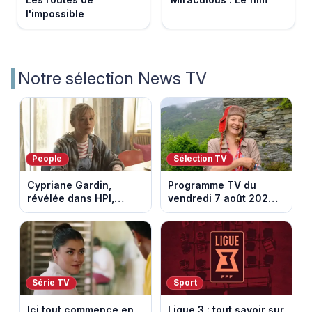
l'impossible
Notre sélection News TV
People
Sélection TV
Cypriane Gardin,
Programme TV du
révélée dans HPI,
vendredi 7 août 2026 :
lance une cagnotte
notre sélection pour
après des difficultés
votre soirée télé
financières
Série TV
Sport
Ici tout commence en
Ligue 3 : tout savoir sur