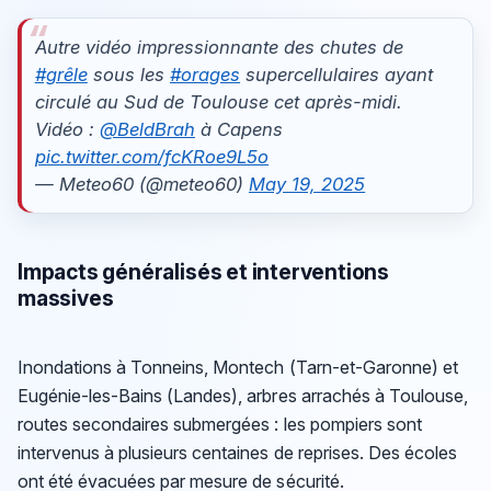
Autre vidéo impressionnante des chutes de
#grêle
sous les
#orages
supercellulaires ayant
circulé au Sud de Toulouse cet après-midi.
Vidéo :
@BeldBrah
à Capens
pic.twitter.com/fcKRoe9L5o
— Meteo60 (@meteo60)
May 19, 2025
Impacts généralisés et interventions
massives
Inondations à Tonneins, Montech (Tarn-et-Garonne) et
Eugénie-les-Bains (Landes), arbres arrachés à Toulouse,
routes secondaires submergées : les pompiers sont
intervenus à plusieurs centaines de reprises. Des écoles
ont été évacuées par mesure de sécurité.