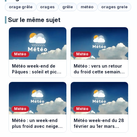
orage grêle
orages
grêle
météo
orages grele
Sur le même sujet
Météo
Météo
Météo week-end de
Météo : vers un retour
Pâques : soleil et pic
du froid cette semaine
de douceur lundi
du 23 mars 2026
(vidéo)
(vidéo)
Météo
Météo
Météo : un week‑end
Météo week-end du 28
plus froid avec neige
février au 1er mars
en montagne (14-15
2026 : prévisions