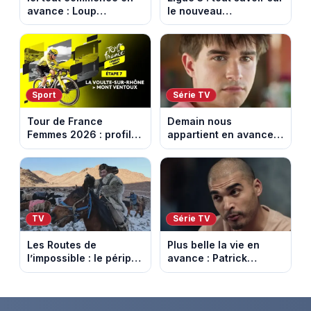
avance : Loup
le nouveau
découvre la trahison
championnat qui
de Bianca. Episode du
succède au National
10 août 2026 (spoiler)
Sport
Série TV
Tour de France
Demain nous
Femmes 2026 : profil
appartient en avance:
et horaires de la 7e
Samuel perd le
étape entre La Voulte-
contrôle. Episode du 10
sur-Rhône et le Mont
août 2026.
Ventoux
TV
Série TV
Les Routes de
Plus belle la vie en
l’impossible : le périple
avance : Patrick
glacial d’une famille
Nebout est-il mort ?
nomade en Mongolie
Episode du 10 août
2026 (spoiler)