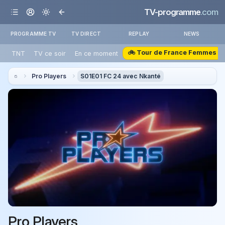
TV-programme
.com
PROGRAMME TV
TV DIRECT
REPLAY
NEWS
🚲 Tour de France Femmes
TNT
TV ce soir
En ce moment
Pro Players
S01E01 FC 24 avec Nkanté
Pro Players