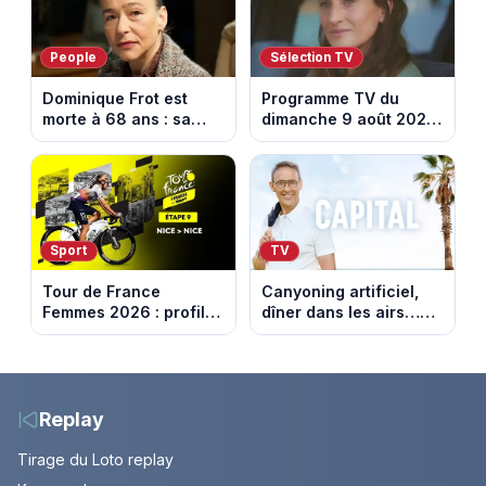
People
Sélection TV
Dominique Frot est
Programme TV du
morte à 68 ans : sa
dimanche 9 août 2026
sœur Catherine Frot
: notre sélection pour
annonce la triste
votre soirée télé
nouvelle
Sport
TV
Tour de France
Canyoning artificiel,
Femmes 2026 : profil
dîner dans les airs…
et horaires de la
les loisirs les plus fous
dernière étape à Nice
passés au crible dans
Capital
Replay
Tirage du Loto replay