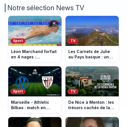
Notre sélection News TV
Sport
TV
Léon Marchand forfait
Les Carnets de Julie
en 4 nages :
au Pays basque : un
découvrez son
banquet au sommet de
programme de nage
la Rhune
aux Championnats
d'Europe
Sport
TV
Marseille - Athletic
De Nice à Menton : les
Bilbao : match en
trésors cachés de la
direct sur Ligue 1+ à
French Riviera dévoilés
17h30 (amical du 9
dans les 100 lieux qu'il
août 2026)
faut voir