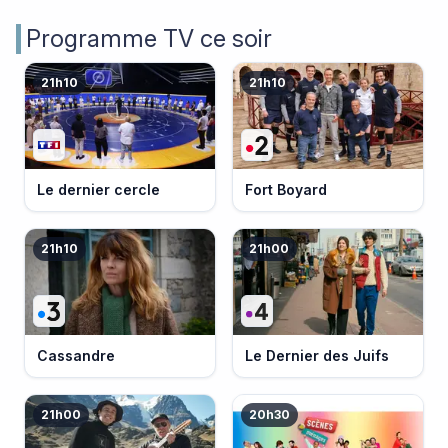
Programme TV ce soir
21h10
21h10
Le dernier cercle
Fort Boyard
21h10
21h00
Cassandre
Le Dernier des Juifs
21h00
20h30