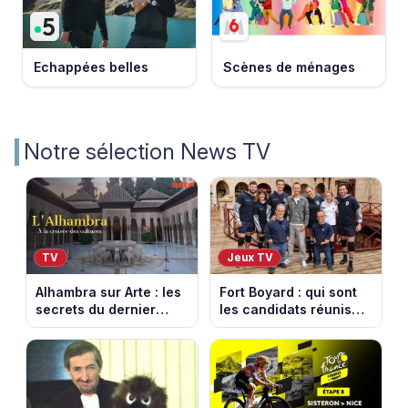
Echappées belles
Scènes de ménages
Notre sélection News TV
TV
Jeux TV
Alhambra sur Arte : les
Fort Boyard : qui sont
secrets du dernier
les candidats réunis
sultanat musulman
par Cyril Féraud ce
d’Espagne
samedi 8 août 2026 ?