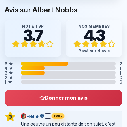
Avis sur Albert Nobbs
NOTE TVP
NOS MEMBRES
3.7
4.3
Basé sur 4 avis
5
★
2
4
★
1
3
★
1
2
★
0
1
★
0
Donner mon avis
Helle 💖
3
11
TVP+
Une oeuvre un peu distante de son sujet, c'est