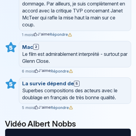
dommage. Par ailleurs, je suis complètement en
accord avec la critique TVP concernant Janet
McTeer qui rafle la mise haut la main sur ce
coup.
J'aime
Répondre
1 mois
Mac
5
2
Le film est admirablement interprété - surtout par
Glenn Close.
J'aime
Répondre
6 mois
La survie dépend de
5
5
Superbes compositions des acteurs avec le
doublage en français de très bonne qualité.
J'aime
Répondre
5 mois
Vidéo Albert Nobbs