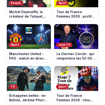
People
Sport
Michel Dejeneffe, le
Tour de France
créateur de Tatayet,
Femmes 2026 : profil
est mort à 77 ans
et horaires de la 8e
étape entre Sisteron et
Nice
Sport
Jeux TV
Manchester United -
Le Dernier Cercle : qui
PSG : match en direct
remportera les 50 000
sur beIN Sports 1 à
euros face aux
17h00
personnalités ?
TV
Sport
Échappées belles : en
Tour de France
Bolivie, Jérôme Pitorin
Femmes 2026 : résumé
découvre un pays où
vidéo de la 7e étape