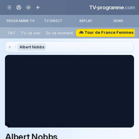
TV-programme
.com
PROGRAMME TV
TV DIRECT
REPLAY
NEWS
🚲 Tour de France Femmes
TNT
TV ce soir
En ce moment
Albert Nobbs
Albert Nobbs