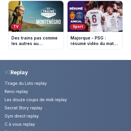
secret. Episode du 7
Episode du 7 août
août 2026.
2026 (spoiler)
TV
Sport
Des trains pas comme
Majorque - PSG :
les autres au
résumé vidéo du match
Monténégro : Philippe
amical du 5 août 2026
Gougler sur les rails de
l’Adriatique
Replay
Tirage du Loto replay
Keno replay
Les douze coups de midi replay
Secret Story replay
Gym direct replay
C à vous replay