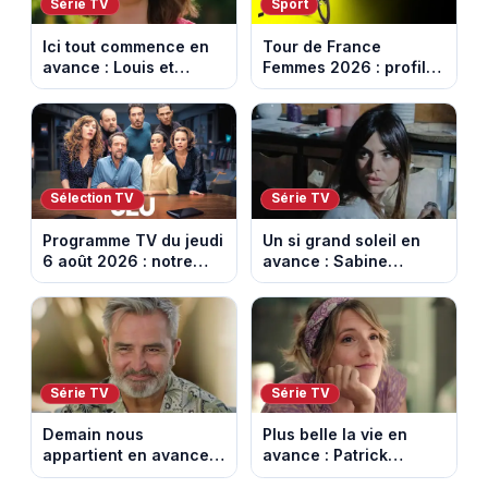
Série TV
Sport
Ici tout commence en
Tour de France
avance : Louis et
Femmes 2026 : profil
Jasmine enfin en
et horaires de la 6e
couple. Episode du 7
étape entre
août 2026 (spoiler)
Montbrison et
Tournon-sur-Rhône
Sélection TV
Série TV
Programme TV du jeudi
Un si grand soleil en
6 août 2026 : notre
avance : Sabine
sélection pour votre
menacée par Céleste.
soirée télé
Episode du 7 août
2026 (spoiler).
Série TV
Série TV
Demain nous
Plus belle la vie en
appartient en avance:
avance : Patrick
Alex révèle son lourd
victime d’un malaise.