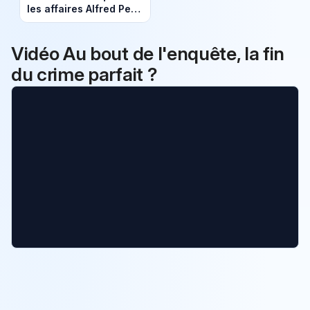
les affaires Alfred Petit
et Lionel Cardon au
programme ce samedi
14 mars
Vidéo Au bout de l'enquête, la fin
du crime parfait ?