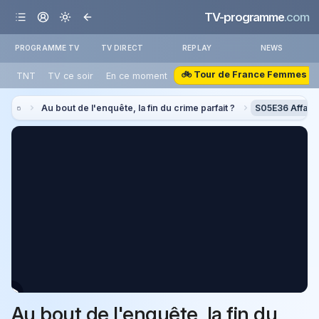
TV-programme
.com
PROGRAMME TV
TV DIRECT
REPLAY
NEWS
🚲 Tour de France Femmes
TNT
TV ce soir
En ce moment
Au bout de l'enquête, la fin du crime parfait ?
S05E36 Affaire
Au bout de l'enquête, la fin du