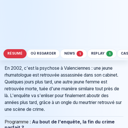
RÉSUMÉ
OÙ REGARDER
NEWS
REPLAY
CA
1
1
En 2002, c'est la psychose à Valenciennes : une jeune
rhumatologue est retrouvée assassinée dans son cabinet.
Quelques jours plus tard, une autre jeune femme est
retrouvée morte, tuée d'une manière similaire tout près de
là. L'enquête va s'enliser pour finalement aboutir des
années plus tard, grâce à un ongle du meurtrier retrouvé sur
une scène de crime.
Programme :
Au bout de l'enquête, la fin du crime
parfait ?