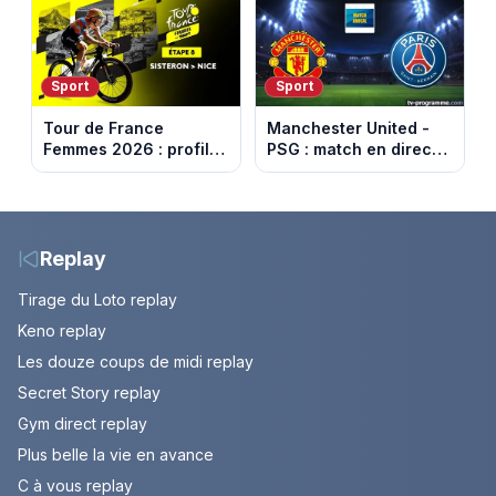
Sport
Sport
Tour de France
Manchester United -
Femmes 2026 : profil
PSG : match en direct
et horaires de la 8e
sur beIN Sports 1 à
étape entre Sisteron et
17h00
Nice
Replay
Tirage du Loto replay
Keno replay
Les douze coups de midi replay
Secret Story replay
Gym direct replay
Plus belle la vie en avance
C à vous replay