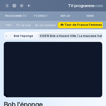
TV-programme
.com
PROGRAMME TV
TV DIRECT
REPLAY
NEWS
🚲 Tour de France Femmes
TNT
TV ce soir
En ce moment
Bob l'éponge
S12E15 Bob à Hasard-Ville / La mauvaise habi
Bob l'éponge