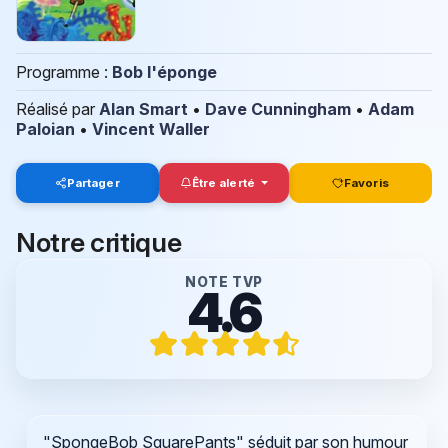
Programme :
Bob l'éponge
Réalisé par
Alan Smart
•
Dave Cunningham
•
Adam
Paloian
•
Vincent Waller
Partager
Être alerté
Favoris
Notre critique
NOTE TVP
4.6
"SpongeBob SquarePants" séduit par son humour