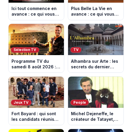
Ici tout commence en
Plus Belle La Vie en
avance : ce qui vous
avance : ce qui vous
attend la semaine du
attend la semaine du
10 au 14 août 2026
10 au 14 août 2026
(spoiler)
(spoiler)
Sélection TV
TV
Programme TV du
Alhambra sur Arte : les
samedi 8 août 2026 :
secrets du dernier
notre sélection pour
sultanat musulman
votre soirée télé
d’Espagne
Jeux TV
People
Fort Boyard : qui sont
Michel Dejeneffe, le
les candidats réunis
créateur de Tatayet,
par Cyril Féraud ce
est mort à 77 ans
samedi 8 août 2026 ?