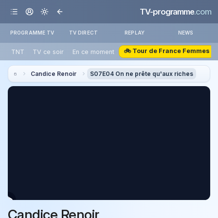
TV-programme
.com
PROGRAMME TV
TV DIRECT
REPLAY
NEWS
🚲 Tour de France Femmes
TNT
TV ce soir
En ce moment
Candice Renoir
S07E04 On ne prête qu'aux riches
Candice Renoir