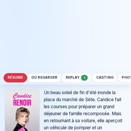
RÉSUMÉ
OÙ REGARDER
REPLAY
CASTING
PHO
1
Un beau soleil de fin d'été inonde la
place du marché de Sète. Candice fait
les courses pour préparer un grand
déjeuner de famille recomposée. Mais
en retournant à sa voiture, elle aperçoit
un véhicule de pompier et un