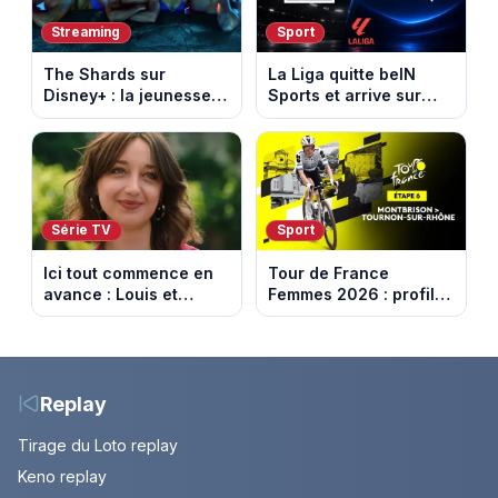
Streaming
Sport
The Shards sur
La Liga quitte beIN
Disney+ : la jeunesse
Sports et arrive sur
dorée de Los Angeles
DAZN et Disney+ en
face à un tueur dans
France
les années 80
Série TV
Sport
Ici tout commence en
Tour de France
avance : Louis et
Femmes 2026 : profil
Jasmine enfin en
et horaires de la 6e
couple. Episode du 7
étape entre
août 2026 (spoiler)
Montbrison et
Tournon-sur-Rhône
Replay
Tirage du Loto replay
Keno replay