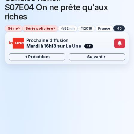
S07E04 On ne prête qu'aux
riches
Série
Série policière
52min
2019
France
-10
Prochaine diffusion
Mardi à 16h13
sur
La Une
ST
Précédent
Suivant