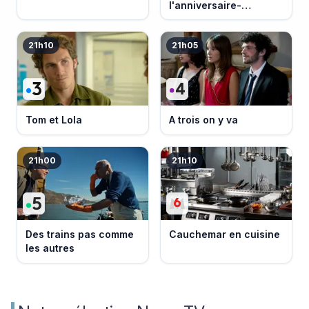
l'anniversaire-
événement
21h10
21h05
Tom et Lola
A trois on y va
21h00
21h10
Des trains pas comme
Cauchemar en cuisine
les autres