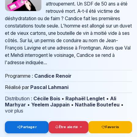
attroupement. Un SDF de 50 ans a été
retrouvé mort. A-t-il été victime de
déshydratation ou de faim ? Candice fait les premières
constatations toute seule. L'homme est allongé sur un duvet
et de vieux cartons, une bouteille de vin à moitié vide à ses
côtés. Sur lui, un permis de conduire au nom de Jean-
François Lavigne et une adresse à Frontignan. Alors que Val
et Mehdi interrogent le voisinage, Candice se rend à
l'adresse indiquée...
Programme :
Candice Renoir
Réalisé par
Pascal Lahmani
Distribution
:
Cécile Bois
•
Raphaël Lenglet
•
Ali
Marhyar
•
Yeelem Jappain
•
Nathalie Boutefeu
•
voir plus
Partager
Être alerté
Favoris