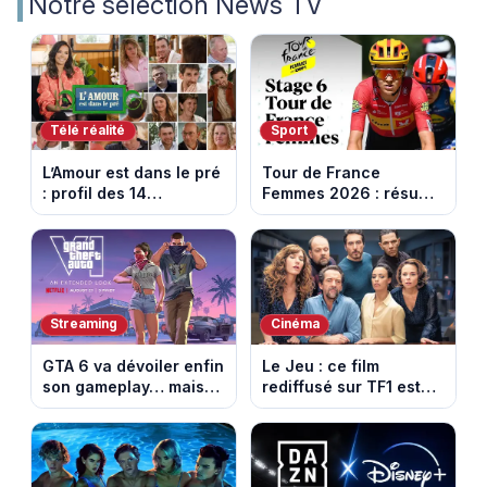
Notre sélection News TV
Télé réalité
Sport
L’Amour est dans le pré
Tour de France
: profil des 14
Femmes 2026 : résumé
agriculteurs, speed
vidéo de la 6e étape
dating inédit et de
entre Montbrison et
nouvelles histoires
Tournon-sur-Rhône
d’amour
Streaming
Cinéma
GTA 6 va dévoiler enfin
Le Jeu : ce film
son gameplay… mais
rediffusé sur TF1 est
d’abord sur Netflix
adapté d’un succès
italien devenu un
phénomène mondial