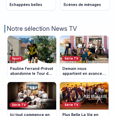
Echappées belles
Scènes de ménages
Notre sélection News TV
Sport
Série TV
Pauline Ferrand-Prévot
Demain nous
abandonne le Tour de
appartient en avance :
France Femmes avant
ce qui vous attend la
la 8e étape
semaine du 10 au 14
août 2026 (spoiler)
Série TV
Série TV
Ici tout commence en
Plus Belle La Vie en