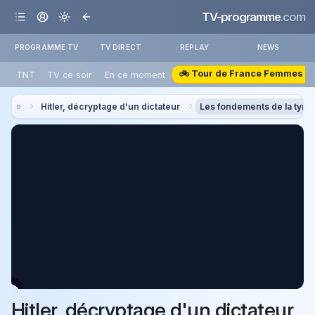
TV-programme
.com
PROGRAMME TV
TV DIRECT
REPLAY
NEWS
🚲 Tour de France Femmes
TNT
TV ce soir
En ce moment
Hitler, décryptage d'un dictateur
Les fondements de la tyra
Hitler, décryptage d'un dictateur