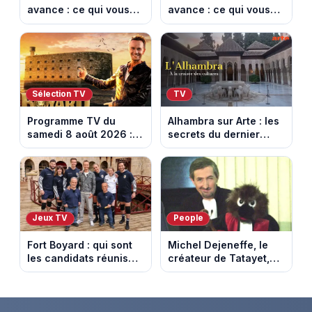
avance : ce qui vous
avance : ce qui vous
attend la semaine du
attend la semaine du
10 au 14 août 2026
10 au 14 août 2026
(spoiler)
(spoiler)
Sélection TV
TV
Programme TV du
Alhambra sur Arte : les
samedi 8 août 2026 :
secrets du dernier
notre sélection pour
sultanat musulman
votre soirée télé
d’Espagne
Jeux TV
People
Fort Boyard : qui sont
Michel Dejeneffe, le
les candidats réunis
créateur de Tatayet,
par Cyril Féraud ce
est mort à 77 ans
samedi 8 août 2026 ?