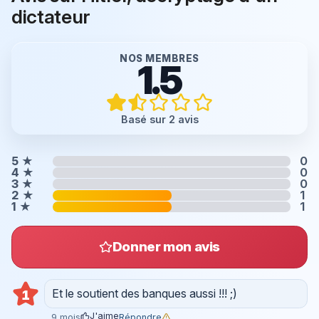
dictateur
NOS MEMBRES
1.5
Basé sur 2 avis
5
★
0
4
★
0
3
★
0
2
★
1
1
★
1
Donner mon avis
Et le soutient des banques aussi !!! ;)
1
J'aime
Répondre
9 mois