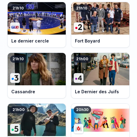
21h10
21h10
Le dernier cercle
Fort Boyard
21h10
21h00
Cassandre
Le Dernier des Juifs
21h00
20h30