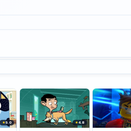
★
5.0
★
4.8