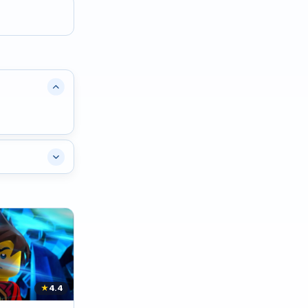
★
4.4