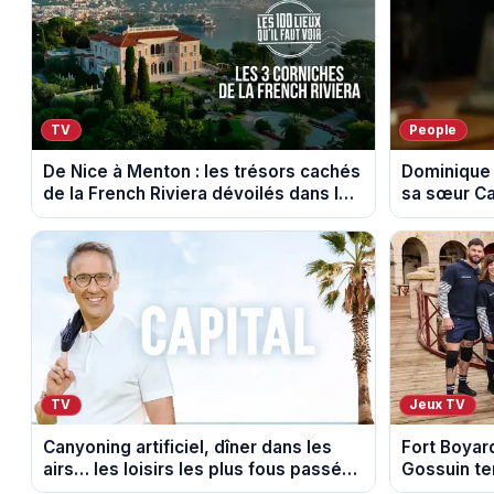
TV
People
De Nice à Menton : les trésors cachés
Dominique 
de la French Riviera dévoilés dans les
sa sœur Ca
100 lieux qu'il faut voir
triste nouv
TV
Jeux TV
Canyoning artificiel, dîner dans les
Fort Boyard
airs… les loisirs les plus fous passés
Gossuin te
au crible dans Capital
somme pour