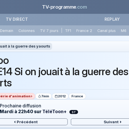
TV-programme
.com
TV DIRECT
REPLAY
|
Demain
Colonnes
TV 7 jours
TF1
France 2
Canal plus
M6
uait à la guerre des yaourts
oo
4 Si on jouait à la guerre des
rts
Série d'animation
7min
2012
France
Prochaine diffusion
Mardi à 22h40
sur
TéléToon+
ST
Précédent
Suivant