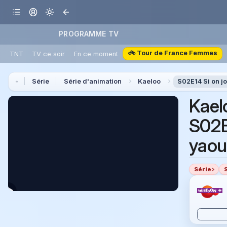
PROGRAMME TV
🚲 Tour de France Femmes
TNT
TV ce soir
En ce moment
Série
Série d'animation
Kaeloo
S02E14 Si on jo
Kael
S02E1
yaou
Série