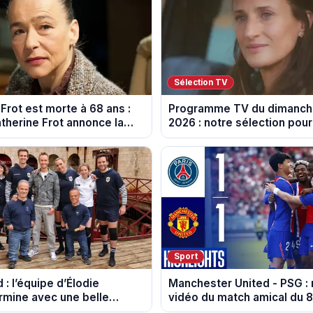
Sélection TV
Frot est morte à 68 ans :
Programme TV du dimanch
therine Frot annonce la
2026 : notre sélection pour
elle
soirée télé
Sport
 : l’équipe d’Élodie
Manchester United - PSG :
rmine avec une belle
vidéo du match amical du 
 l'Unicef et le Refuge