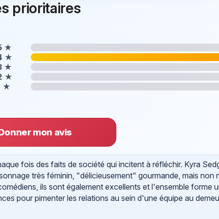
s prioritaires
5
★
4
★
3
★
2
★
1
★
Donner mon avis
aque fois des faits de société qui incitent à réfléchir. Kyra Se
personnage très féminin, "délicieusement" gourmande, mais non 
omédiens, ils sont également excellents et l'ensemble forme u
nces pour pimenter les relations au sein d'une équipe au demeu