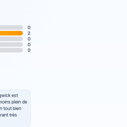
0
2
0
0
0
dgwick est
moins plein de
n tout bien
rant très