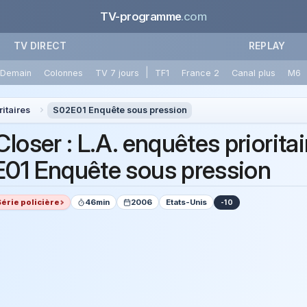
TV-programme
.com
TV DIRECT
REPLAY
|
Demain
Colonnes
TV 7 jours
TF1
France 2
Canal plus
M6
ritaires
S02E01 Enquête sous pression
loser : L.A. enquêtes prioritai
01 Enquête sous pression
Série policière
46min
2006
Etats-Unis
-10