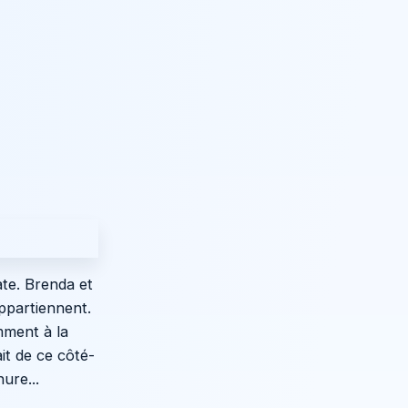
te. Brenda et
appartiennent.
mment à la
it de ce côté-
ure...