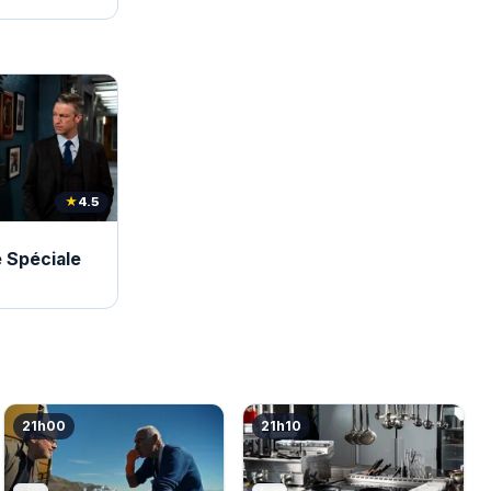
★
4.5
 Spéciale
21h00
21h10