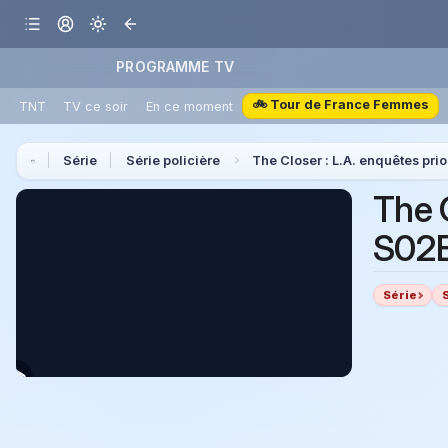
PROGRAMME TV
🚲 Tour de France Femmes
TNT
TV ce soir
En ce moment
Série
Série policière
The Closer : L.A. enquêtes prio
The C
S02E
Série