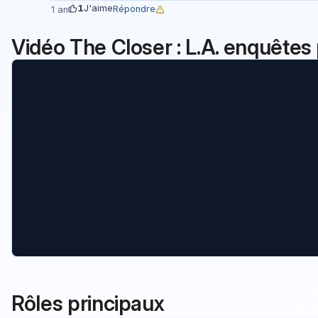
1
J'aime
Répondre
1 an
Vidéo The Closer : L.A. enquêtes p
Rôles principaux