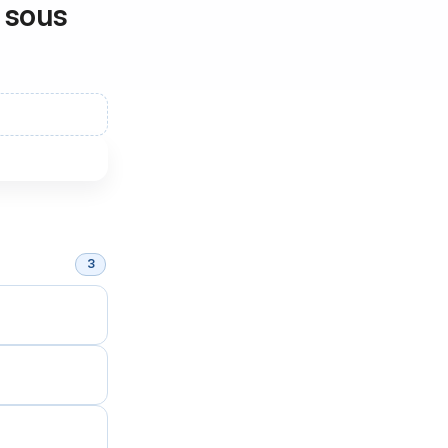
e sous
3