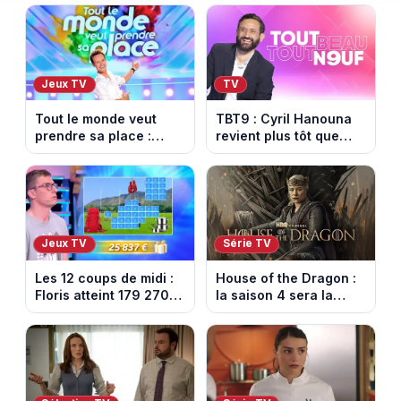
Jeux TV
TV
Tout le monde veut
TBT9 : Cyril Hanouna
prendre sa place :
revient plus tôt que
l’émission de Cyril
prévu, W9 dévoile
Féraud déprogrammée
enfin la date de retour
cette semaine sur
France 2
Jeux TV
Série TV
Les 12 coups de midi :
House of the Dragon :
Floris atteint 179 270
la saison 4 sera la
euros de gains sur TF1
dernière, mais il faudra
attendre 2028