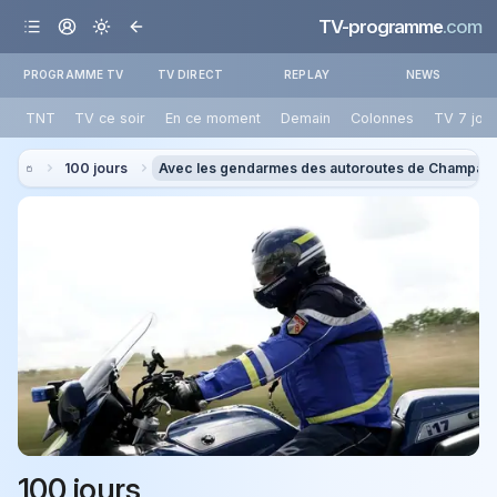
TV-programme
.com
PROGRAMME TV
TV DIRECT
REPLAY
NEWS
TNT
TV ce soir
En ce moment
Demain
Colonnes
TV 7 jou
100 jours
Avec les gendarmes des autoroutes de Champag
100 jours