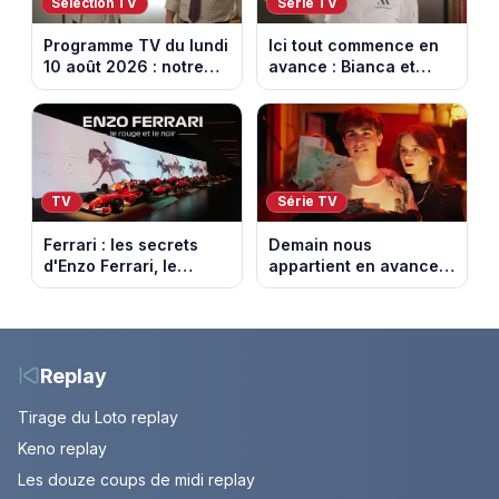
Sélection TV
Série TV
Programme TV du lundi
Ici tout commence en
10 août 2026 : notre
avance : Bianca et
sélection pour votre
Loup s’embrassent.
soirée télé
Episode du 11 août
2026 (spoiler)
TV
Série TV
Ferrari : les secrets
Demain nous
d'Enzo Ferrari, le
appartient en avance :
fondateur de la
Alex face à un choix
marque mythique au
décisif. Episode du 11
cheval cabré
août 2026.
Replay
Tirage du Loto replay
Keno replay
Les douze coups de midi replay