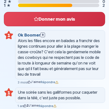
2
★
0
1
★
2
Donner mon avis
Ok Boomer
1
9
Alors les filles encore en balades a franchir des
lignes continues pour aller à la plage manger le
casse-croûte? C'est cela la gendarmerie mobile
des cowboys qui ne respectent pas le code de
la route à longueur de semaine qu'on ne voit
que qd il fait beau et généralement pas sur leur
lieu de travail
J'aime
Répondre
3 mois
Une soirée sans les galliformes pour caqueter
1
dans la télé, c'est juste pas possible.
2
J'aime
Répondre
1 an