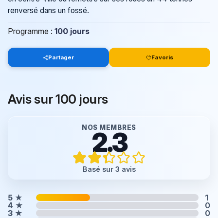
renversé dans un fossé.
Programme :
100 jours
Partager
Favoris
Avis sur 100 jours
NOS MEMBRES
2.3
Basé sur 3 avis
5
★
1
4
★
0
3
★
0