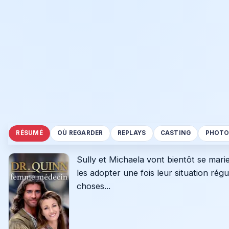
RÉSUMÉ
OÙ REGARDER
REPLAYS
CASTING
PHOTO
Sully et Michaela vont bientôt se marier
les adopter une fois leur situation rég
choses...