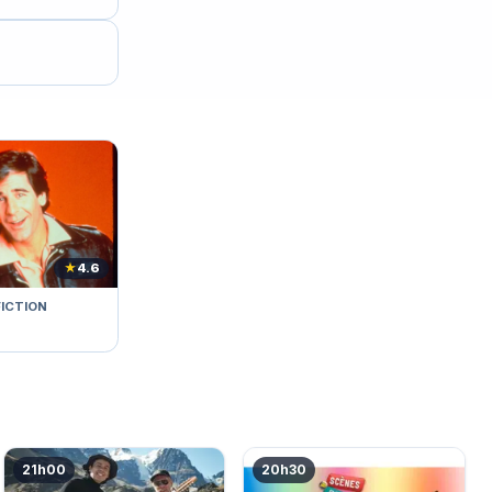
★
4.6
FICTION
21h00
20h30