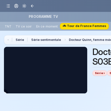
PROGRAMME TV
🚲 Tour de France Femmes
TNT
TV ce soir
En ce moment
Série
Série sentimentale
Docteur Quinn, femme mé
Doct
S03E
Série