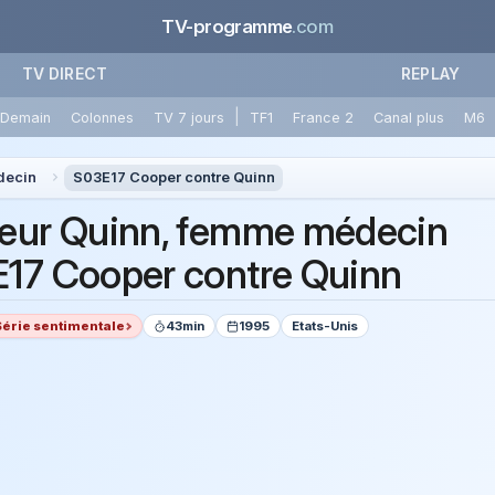
TV-programme
.com
TV DIRECT
REPLAY
|
Demain
Colonnes
TV 7 jours
TF1
France 2
Canal plus
M6
decin
S03E17 Cooper contre Quinn
eur Quinn, femme médecin
17 Cooper contre Quinn
Série sentimentale
43min
1995
Etats-Unis