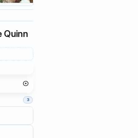
e Quinn
3