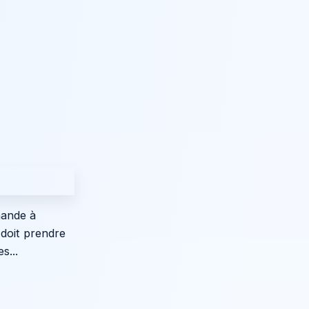
mande à
 doit prendre
s...