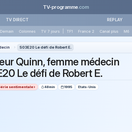
TV-programme
.com
TV DIRECT
REPLAY
|
Demain
Colonnes
TV 7 jours
TF1
France 2
Canal plus
M6
decin
S03E20 Le défi de Robert E.
eur Quinn, femme médecin
20 Le défi de Robert E.
Série sentimentale
48min
1995
Etats-Unis