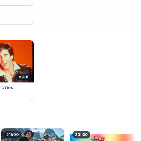
★
4.6
FICTION
21h00
20h30