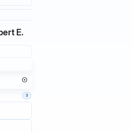
ert E.
3