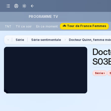
PROGRAMME TV
🚲 Tour de France Femmes
TNT
TV ce soir
En ce moment
Série
Série sentimentale
Docteur Quinn, femme mé
Doct
S03E
Série