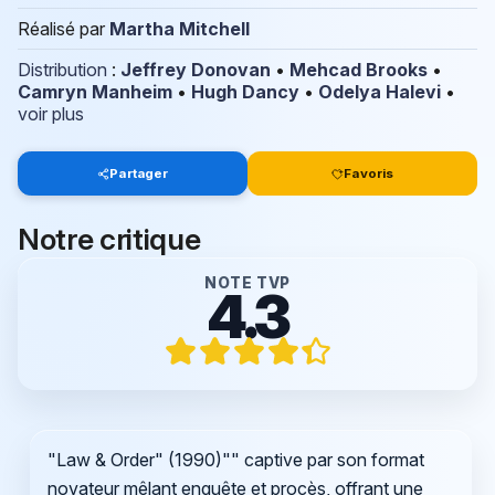
Réalisé par
Martha Mitchell
Distribution
:
Jeffrey Donovan
•
Mehcad Brooks
•
Camryn Manheim
•
Hugh Dancy
•
Odelya Halevi
•
voir plus
Partager
Favoris
Notre critique
NOTE TVP
4.3
"Law & Order" (1990)"" captive par son format
novateur mêlant enquête et procès, offrant une