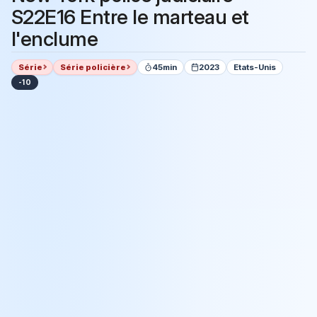
S22E16 Entre le marteau et
l'enclume
Série
Série policière
45min
2023
Etats-Unis
-10