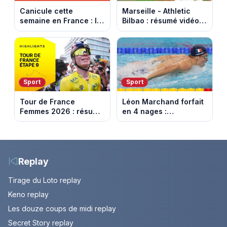
Canicule cette
Marseille - Athletic
semaine en France : le
Bilbao : résumé vidéo
pic de chaleur attendu
du match amical au
entre mercredi et jeudi
Stade Vélodrome (9
août 2026)
Sport
Sport
Tour de France
Léon Marchand forfait
Femmes 2026 : résumé
en 4 nages :
vidéo de la dernière
découvrez son
étape à Nice. Demi
programme de nage
Vollering remporte son
aux Championnats
deuxième Tour.
d'Europe
Replay
Tirage du Loto replay
Keno replay
Les douze coups de midi replay
Secret Story replay