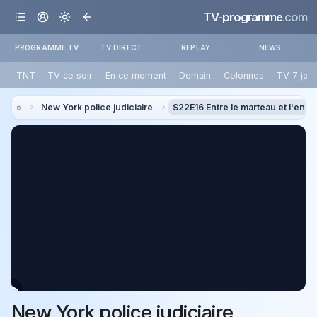
TV-programme
.com
PROGRAMME TV
TV DIRECT
REPLAY
NEWS
TNT
TV ce soir
En ce moment
Demain
Colonnes
TV 7 jou
New York police judiciaire
S22E16 Entre le marteau et l'enc
New York police judiciaire