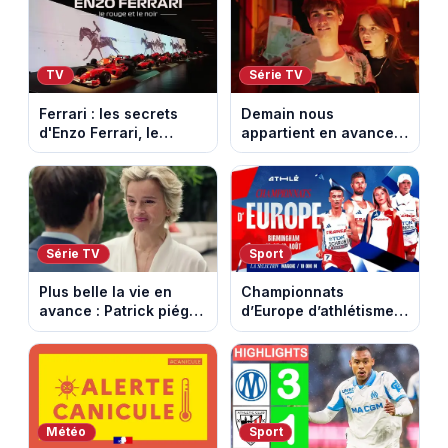
TV
Série TV
Ferrari : les secrets
Demain nous
d'Enzo Ferrari, le
appartient en avance :
fondateur de la
Alex face à un choix
marque mythique au
décisif. Episode du 11
cheval cabré
août 2026.
Série TV
Sport
Plus belle la vie en
Championnats
avance : Patrick piégé
d’Europe d’athlétisme
par la DGSE. Episode
2026 : le programme
du 11 août 2026
complet à Birmingham
(spoiler)
sur France Télévisions
Météo
Sport