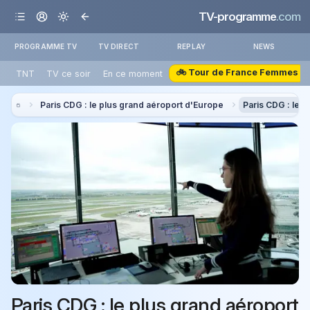
TV-programme
.com
PROGRAMME TV
TV DIRECT
REPLAY
NEWS
🚲 Tour de France Femmes
TNT
TV ce soir
En ce moment
Paris CDG : le plus grand aéroport d'Europe
Paris CDG : le 
Paris CDG : le plus grand aéroport