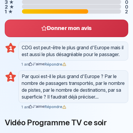
3
★
0
2
★
0
1
★
2
Donner mon avis
CDG est peut-être le plus grand d'Europe mais il
1
est aussi le plus désagréable pour le passager.
J'aime
Répondre
1 an
Par quoi est-il le plus grand d'Europe ? Par le
1
nombre de passagers transportés, par le nombre
de pistes, par le nombre de destinations, par sa
superficie ? Il faudrait déjà préciser...
J'aime
Répondre
1 an
Vidéo Programme TV ce soir