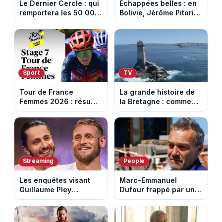
Le Dernier Cercle : qui
Échappées belles : en
remportera les 50 000
Bolivie, Jérôme Pitorin
euros face aux
découvre un pays où
personnalités ?
chaque sommet se
mérite
Sport
TV
Tour de France
La grande histoire de
Femmes 2026 : résumé
la Bretagne : comment
vidéo de la 7e étape
les Bretons ont
avec l'ascension du
défendu leur culture
Mont Ventoux
au fil des décennies
Streaming
People
Les enquêtes visant
Marc-Emmanuel
Guillaume Pley
Dufour frappé par un
poussent Ragnar Le
terrible incendie : son
Breton à quitter la
chalet part en fumée
tournée Legend