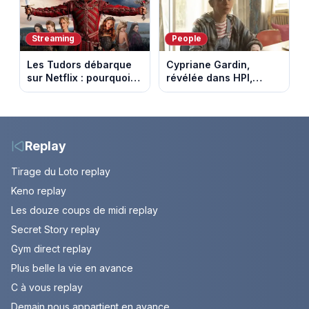
Streaming
People
Les Tudors débarque
Cypriane Gardin,
sur Netflix : pourquoi la
révélée dans HPI,
série n’a rien perdu de
lance une cagnotte
son pouvoir
après des difficultés
financières
Replay
Tirage du Loto replay
Keno replay
Les douze coups de midi replay
Secret Story replay
Gym direct replay
Plus belle la vie en avance
C à vous replay
Demain nous appartient en avance