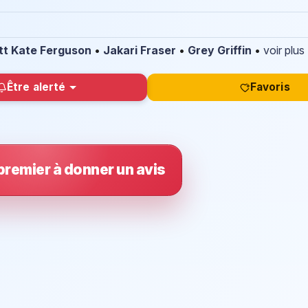
tt Kate Ferguson
•
Jakari Fraser
•
Grey Griffin
•
voir plus
Être alerté
Favoris
premier à donner un avis