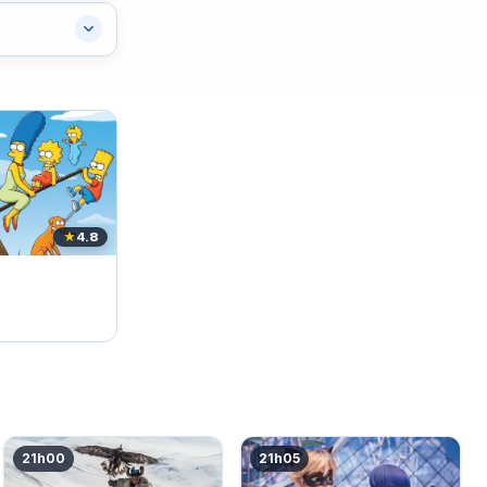
★
4.8
21h00
21h05