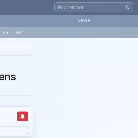
NEWS
Arte
W9
iens