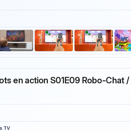
iots en action S01E09 Robo-Chat /
ns TV