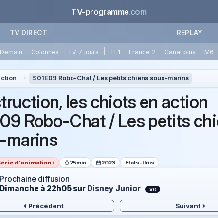
TV-programme
.com
TV DIRECT
REPLAY
|
Demain
Colonnes
TV 7 jours
TF1
France 2
Canal plus
M6
action
S01E09 Robo-Chat / Les petits chiens sous-marins
ruction, les chiots en action
09 Robo-Chat / Les petits ch
-marins
Série d'animation
25min
2023
Etats-Unis
Prochaine diffusion
Dimanche à 22h05
sur
Disney Junior
VO
Précédent
Suivant