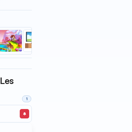
 Les
1