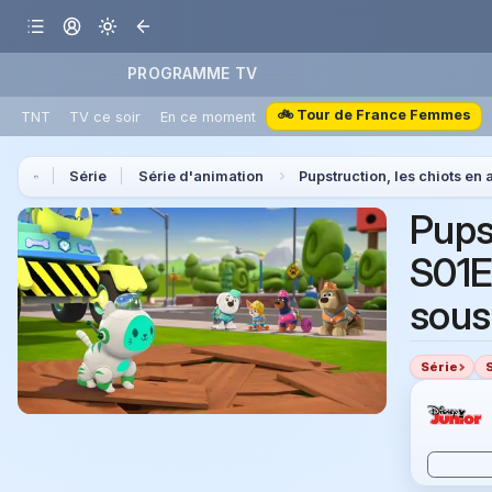
PROGRAMME TV
🚲 Tour de France Femmes
TNT
TV ce soir
En ce moment
Série
Série d'animation
Pupstruction, les chiots en 
Pupst
S01E
sous
Série