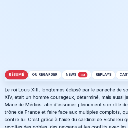
RÉSUMÉ
OÙ REGARDER
NEWS
REPLAYS
CAS
30
Le roi Louis XIII, longtemps éclipsé par le panache de s
XIV, était un homme courageux, déterminé, mais aussi ja
Marie de Médicis, afin d'assumer pleinement son rôle de 
trône de France et faire face aux multiples complots, 
contre lui. C'est grâce à l'aide du cardinal de Richelieu
révoltes des nobles, des paysans et les conflits avec le