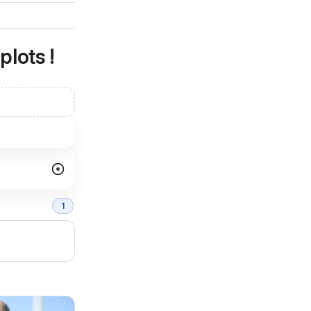
plots !
1