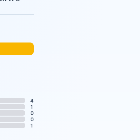
4
1
0
0
1