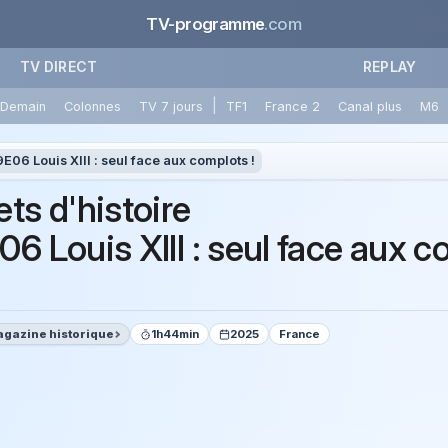
TV-programme
.com
TV DIRECT
REPLAY
|
Demain
Colonnes
TV 7 jours
TF1
France 2
Canal plus
M6
E06 Louis XIII : seul face aux complots !
ts d'histoire
06 Louis XIII : seul face aux 
gazine historique
1h44min
2025
France