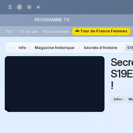
PROGRAMME TV
🚲 Tour de France Femmes
TNT
TV ce soir
En ce moment
Info
Magazine historique
Secrets d'histoire
S19
Secre
S19E
!
Info
Ma