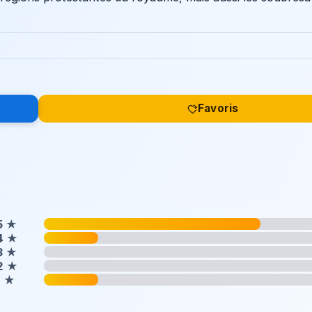
Favoris
5
★
4
★
3
★
2
★
1
★