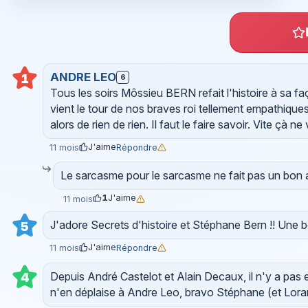
ANDRE LEO
1
6
Tous les soirs Môssieu BERN refait l'histoire à sa fa
vient le tour de nos braves roi tellement empathique
alors de rien de rien. Il faut le faire savoir. Vite çà n
J'aime
Répondre
11 mois
Le sarcasme pour le sarcasme ne fait pas un bon 
1
J'aime
11 mois
J'adore Secrets d'histoire et Stéphane Bern !! Une 
5
J'aime
Répondre
11 mois
Depuis André Castelot et Alain Decaux, il n'y a pas 
4
n'en déplaise à Andre Leo, bravo Stéphane (et Lora