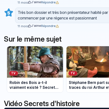
J'aime
Répondre
11 mois
Très bon dossier et très bon présentateur habité par 
5
commencer par une régence est passionnant
J'aime
Répondre
11 mois
Sur le même sujet
TV
TV
Robin des Bois a-t-il
Stéphane Bern part su
vraiment existé ? Secrets
traces du roi Arthur e
d’Histoire mène l’enquête
chevaliers de la Tabl
ronde
Vidéo Secrets d'histoire