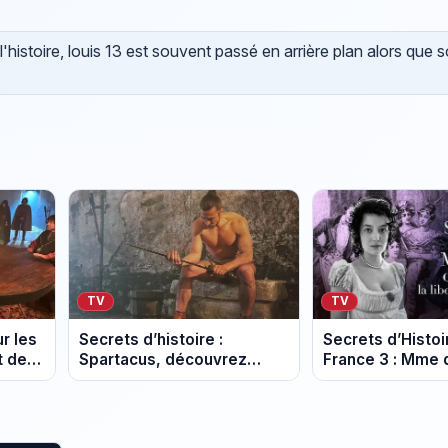
l'histoire, louis 13 est souvent passé en arrière plan alors que 
TV
TV
r les
Secrets d’histoire :
Secrets d’Histoi
t des
Spartacus, découvrez
France 3 : Mme 
e
l’homme derrière la
une voix libre f
légende
pouvoir