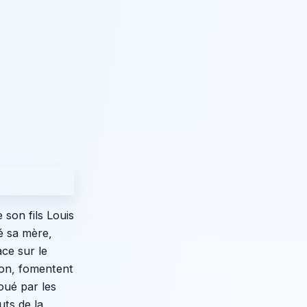
 son fils Louis
é sa mère,
ace sur le
ton, fomentent
oué par les
uts de la