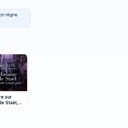
son règne
re sur
de Staël,
ace au