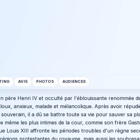
TING
AVIS
PHOTOS
AUDIENCES
on père Henri IV et occulté par l'éblouissante renommée de
loux, anxieux, malade et mélancolique. Après avoir répudi
souverain, il a dû se battre toute sa vie pour sauver sa pl
que même les plus intimes de la cour, comme son frère Gas
 que Louis XIII affronte les périodes troubles d'un règne sec
s régions protestantes du royaume, mais aussi les soubresa