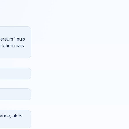
pereurs" puis
storien mais
ance, alors