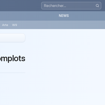
NEWS
Arte
W9
complots