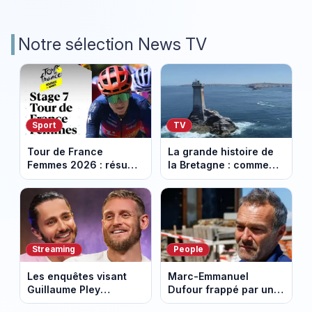
Notre sélection News TV
Sport
TV
Tour de France
La grande histoire de
Femmes 2026 : résumé
la Bretagne : comment
vidéo de la 7e étape
les Bretons ont
avec l'ascension du
défendu leur culture
Mont Ventoux
au fil des décennies
Streaming
People
Les enquêtes visant
Marc-Emmanuel
Guillaume Pley
Dufour frappé par un
poussent Ragnar Le
terrible incendie : son