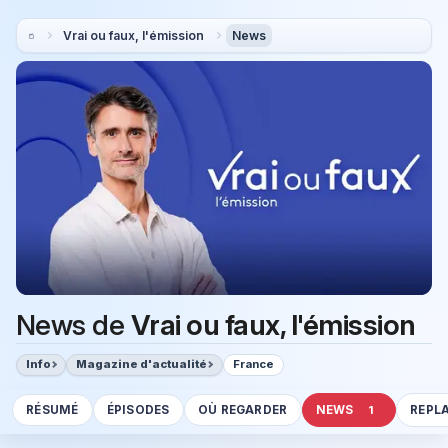
Vrai ou faux, l'émission
News
News de
Vrai ou faux, l'émission
Info
Magazine d'actualité
France
RÉSUMÉ
ÉPISODES
OÙ REGARDER
NEWS
REPL
1