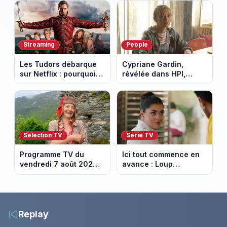
Breton à quitter la
chalet part en fumée
tournée Legend
Streaming
People
Les Tudors débarque
Cypriane Gardin,
sur Netflix : pourquoi la
révélée dans HPI,
série n’a rien perdu de
lance une cagnotte
son pouvoir
après des difficultés
financières
Sélection TV
Série TV
Programme TV du
Ici tout commence en
vendredi 7 août 2026 :
avance : Loup
notre sélection pour
découvre la trahison
votre soirée télé
de Bianca. Episode du
10 août 2026 (spoiler)
Replay