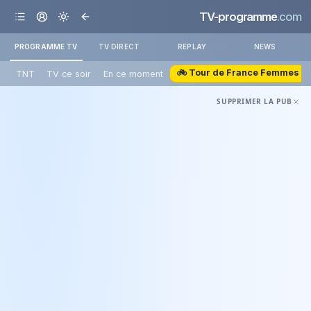
TV-programme
.com
PROGRAMME TV
TV DIRECT
REPLAY
NEWS
🚲 Tour de France Femmes
TNT
TV ce soir
En ce moment
SUPPRIMER LA PUB