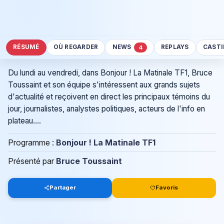
RÉSUMÉ
OÙ REGARDER
NEWS
REPLAYS
CAST
4
Du lundi au vendredi, dans Bonjour ! La Matinale TF1, Bruce
Toussaint et son équipe s'intéressent aux grands sujets
d'actualité et reçoivent en direct les principaux témoins du
jour, journalistes, analystes politiques, acteurs de l'info en
plateau....
Programme :
Bonjour ! La Matinale TF1
Présenté par
Bruce Toussaint
Partager
Favoris