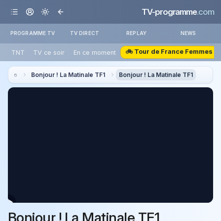
TV-programme
.com
PROGRAMME TV
TV DIRECT
REPLAY
NEWS
🚲 Tour de France Femmes
TNT
TV ce soir
En ce moment
Bonjour ! La Matinale TF1
Bonjour ! La Matinale TF1
Bonjour ! La Matinale TF1