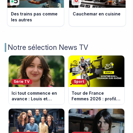
Des trains pas comme
Cauchemar en cuisine
les autres
Notre sélection News TV
Série TV
Sport
Ici tout commence en
Tour de France
avance : Louis et
Femmes 2026 : profil
Jasmine enfin en
et horaires de la 6e
couple. Episode du 7
étape entre
août 2026 (spoiler)
Montbrison et
Tournon-sur-Rhône