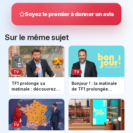
Soyez le premier à donner un avis
Sur le même sujet
TV
TV
TF1 prolonge sa
Bonjour ! : la matinale
matinale : découvrez
de TF1 prolongée
″Bonjour ! Avec vous″
jusqu’à 10h avec deux
avec Christophe
nouveaux
Beaugrand
chroniqueurs
TV