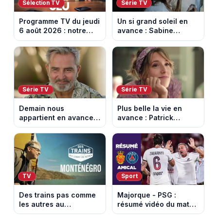
Sélection TV
Série TV
Programme TV du jeudi
Un si grand soleil en
6 août 2026 : notre
avance : Sabine
sélection pour votre
menacée par Céleste.
soirée télé
Episode du 7 août
2026 (spoiler).
Série TV
Série TV
Demain nous
Plus belle la vie en
appartient en avance:
avance : Patrick
Alex révèle son lourd
victime d’un malaise.
secret. Episode du 7
Episode du 7 août
août 2026.
2026 (spoiler)
TV
Sport
Des trains pas comme
Majorque - PSG :
les autres au
résumé vidéo du match
Monténégro : Philippe
amical du 5 août 2026