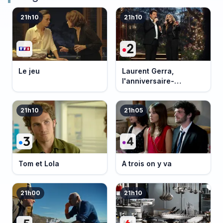
21h10
21h10
Le jeu
Laurent Gerra,
l'anniversaire-
événement
21h10
21h05
Tom et Lola
A trois on y va
21h00
21h10