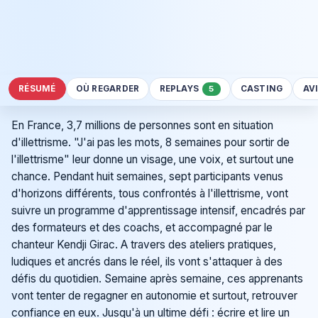
RÉSUMÉ
OÙ REGARDER
REPLAYS
CASTING
AV
5
En France, 3,7 millions de personnes sont en situation
d'illettrisme. "J'ai pas les mots, 8 semaines pour sortir de
l'illettrisme" leur donne un visage, une voix, et surtout une
chance. Pendant huit semaines, sept participants venus
d'horizons différents, tous confrontés à l'illettrisme, vont
suivre un programme d'apprentissage intensif, encadrés par
des formateurs et des coachs, et accompagné par le
chanteur Kendji Girac. A travers des ateliers pratiques,
ludiques et ancrés dans le réel, ils vont s'attaquer à des
défis du quotidien. Semaine après semaine, ces apprenants
vont tenter de regagner en autonomie et surtout, retrouver
confiance en eux. Jusqu'à un ultime défi : écrire et lire un