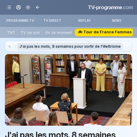
TV-programme
.com
PROGRAMME TV
TV DIRECT
REPLAY
NEWS
🚲 Tour de France Femmes
TNT
TV ce soir
En ce moment
J'ai pas les mots, 8 semaines pour sortir de l'illettrisme
J'ai pas les mots, 8 semaines