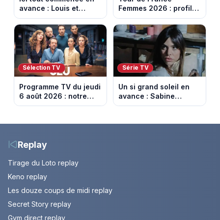
avance : Louis et
Femmes 2026 : profil
Jasmine enfin en
et horaires de la 6e
couple. Episode du 7
étape entre
août 2026 (spoiler)
Montbrison et
Tournon-sur-Rhône
Sélection TV
Série TV
Programme TV du jeudi
Un si grand soleil en
6 août 2026 : notre
avance : Sabine
sélection pour votre
menacée par Céleste.
soirée télé
Episode du 7 août
2026 (spoiler).
Replay
Tirage du Loto replay
Keno replay
Les douze coups de midi replay
Secret Story replay
Gym direct replay