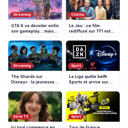
Streaming
Cinéma
GTA 6 va dévoiler enfin
Le Jeu : ce film
son gameplay… mais
rediffusé sur TF1 est
d’abord sur Netflix
adapté d’un succès
italien devenu un
phénomène mondial
Streaming
Sport
The Shards sur
La Liga quitte beIN
Disney+ : la jeunesse
Sports et arrive sur
dorée de Los Angeles
DAZN et Disney+ en
face à un tueur dans
France
les années 80
Série TV
Sport
Ici tout commence en
Tour de France