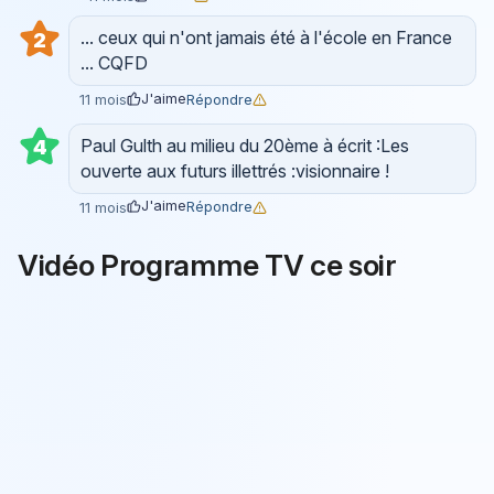
... ceux qui n'ont jamais été à l'école en France
2
... CQFD
J'aime
Répondre
11 mois
Paul Gulth au milieu du 20ème à écrit :Les
4
ouverte aux futurs illettrés :visionnaire !
J'aime
Répondre
11 mois
Vidéo Programme TV ce soir