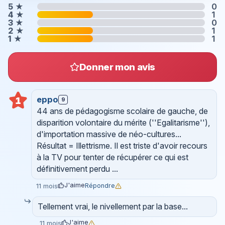
5
★
0
4
★
1
3
★
0
2
★
1
1
★
1
Donner mon avis
eppo
1
9
44 ans de pédagogisme scolaire de gauche, de
disparition volontaire du mérite (''Egalitarisme''),
d'importation massive de néo-cultures...
Résultat = Illettrisme. Il est triste d'avoir recours
à la TV pour tenter de récupérer ce qui est
définitivement perdu ...
J'aime
Répondre
11 mois
Tellement vrai, le nivellement par la base...
J'aime
11 mois