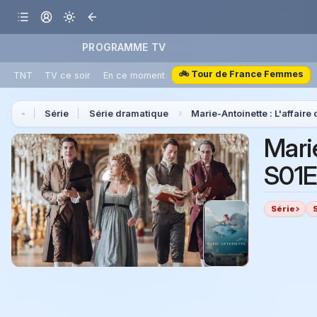
PROGRAMME TV
🚲 Tour de France Femmes
TNT
TV ce soir
En ce moment
Série
Série dramatique
Marie-Antoinette : L'affaire 
Marie
S01E
Série