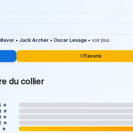
 Mavor
•
Jack Archer
•
Oscar Lesage
•
voir plus
Favoris
re du collier
5
★
4
★
3
★
2
★
1
★