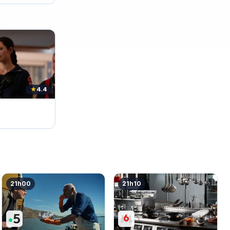
★
4.4
21h00
21h10