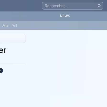
NEWS
Arte
W9
er
0