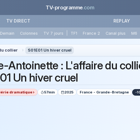
TV-programme
.com
TV DIRECT
REPLAY
|
Demain
Colonnes
TV 7 jours
TF1
France 2
Canal plus
M6
du collier
S01E01 Un hiver cruel
-Antoinette : L'affaire du colli
01 Un hiver cruel
Série dramatique
57min
2025
France - Grande-Bretagne
-1