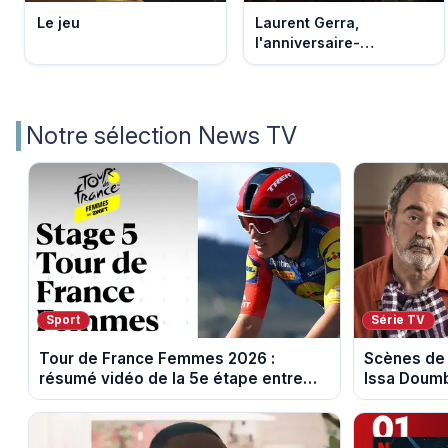
Le jeu
Laurent Gerra,
l'anniversaire-
événement
Notre sélection News TV
Sport
Série TV
Tour de France Femmes 2026 :
Scènes de 
résumé vidéo de la 5e étape entre
Issa Doumb
Mâcon et Belleville-en-Beaujolais
sur M6