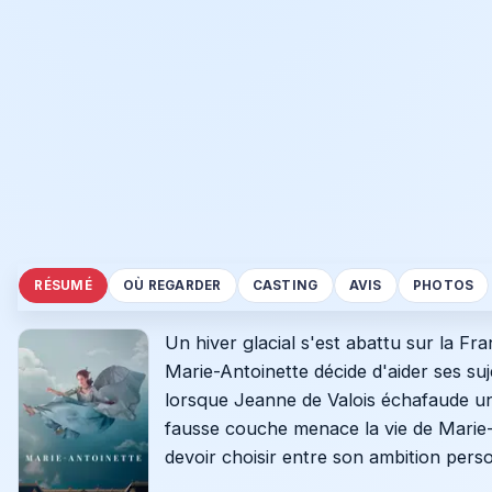
RÉSUMÉ
OÙ REGARDER
CASTING
AVIS
PHOTOS
Un hiver glacial s'est abattu sur la Fr
Marie-Antoinette décide d'aider ses suje
lorsque Jeanne de Valois échafaude un 
fausse couche menace la vie de Marie-A
devoir choisir entre son ambition person