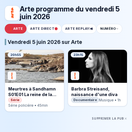
Arte programme du vendredi 5
juin 2026
ARTE
ARTE DIRECT
ARTE REPLAY
NUMÉRO
Vendredi 5 juin 2026 sur Arte
20h55
23h15
Meurtres à Sandhamn
Barbra Streisand,
S01E01 La reine de la
naissance d'une diva
Baltique
Série
Documentaire
Musique • 1h
Série policière • 45min
SUPPRIMER LA PUB