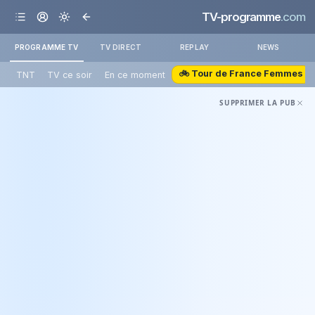
TV-programme
.com
PROGRAMME TV
TV DIRECT
REPLAY
NEWS
🚲 Tour de France Femmes
TNT
TV ce soir
En ce moment
SUPPRIMER LA PUB