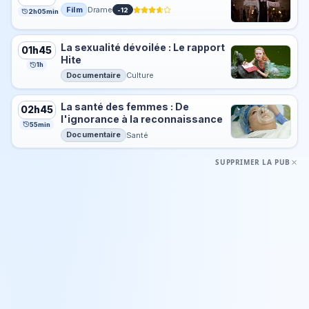
Film
Drame
-12
2h05min
La sexualité dévoilée : Le rapport
01h45
Hite
1h
Documentaire
Culture
La santé des femmes : De
02h45
l'ignorance à la reconnaissance
55min
Documentaire
Santé
SUPPRIMER LA PUB