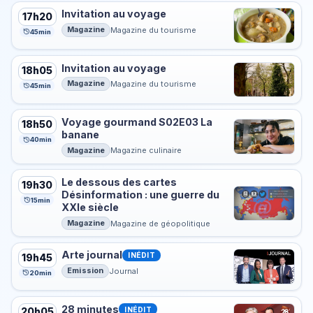
Invitation au voyage
17h20
Magazine
Magazine du tourisme
45min
Invitation au voyage
18h05
Magazine
Magazine du tourisme
45min
Voyage gourmand S02E03 La
18h50
banane
40min
Magazine
Magazine culinaire
Le dessous des cartes
19h30
Désinformation : une guerre du
15min
XXIe siècle
Magazine
Magazine de géopolitique
Arte journal
INÉDIT
19h45
Emission
Journal
20min
28 minutes
INÉDIT
20h05