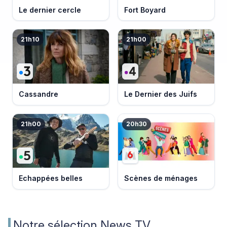
Le dernier cercle
Fort Boyard
21h10
21h00
Cassandre
Le Dernier des Juifs
21h00
20h30
Echappées belles
Scènes de ménages
Notre sélection News TV