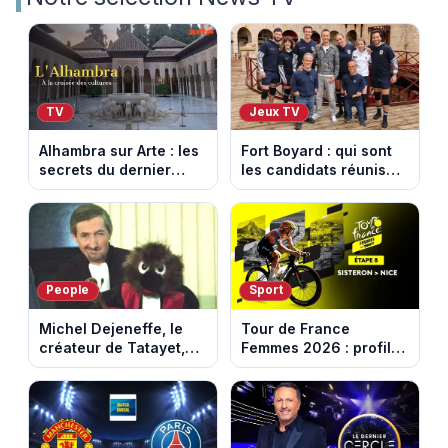
TV
Jeux TV
Alhambra sur Arte : les
Fort Boyard : qui sont
secrets du dernier
les candidats réunis
sultanat musulman
par Cyril Féraud ce
d’Espagne
samedi 8 août 2026 ?
People
Sport
Michel Dejeneffe, le
Tour de France
créateur de Tatayet,
Femmes 2026 : profil
est mort à 77 ans
et horaires de la 8e
étape entre Sisteron et
Nice