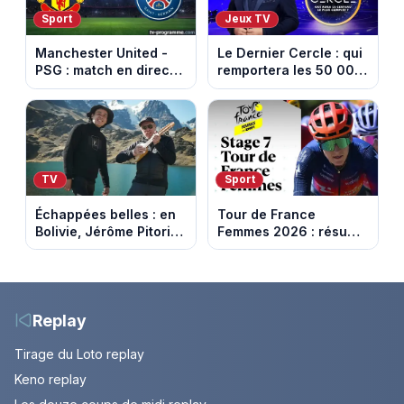
Sport
Jeux TV
Manchester United -
Le Dernier Cercle : qui
PSG : match en direct
remportera les 50 000
sur beIN Sports 1 à
euros face aux
17h00
personnalités ?
TV
Sport
Échappées belles : en
Tour de France
Bolivie, Jérôme Pitorin
Femmes 2026 : résumé
découvre un pays où
vidéo de la 7e étape
chaque sommet se
avec l'ascension du
mérite
Mont Ventoux
Replay
Tirage du Loto replay
Keno replay