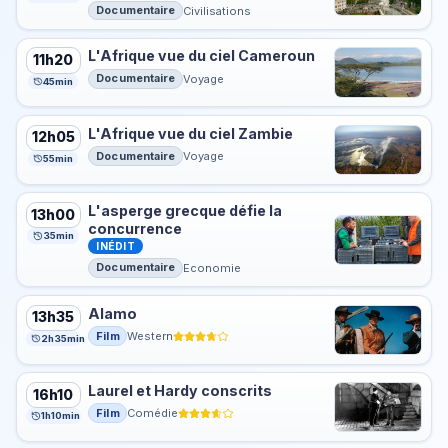
Documentaire
Civilisations
L'Afrique vue du ciel Cameroun
11h20
Documentaire
Voyage
45min
L'Afrique vue du ciel Zambie
12h05
Documentaire
Voyage
55min
L'asperge grecque défie la
13h00
concurrence
35min
INÉDIT
Documentaire
Economie
Alamo
13h35
Film
Western
2h35min
Laurel et Hardy conscrits
16h10
Film
Comédie
1h10min