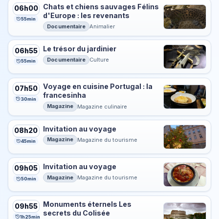
Chats et chiens sauvages Félins
06h00
d'Europe : les revenants
55min
Documentaire
Animalier
Le trésor du jardinier
06h55
Documentaire
Culture
55min
Voyage en cuisine Portugal : la
07h50
francesinha
30min
Magazine
Magazine culinaire
Invitation au voyage
08h20
Magazine
Magazine du tourisme
45min
Invitation au voyage
09h05
Magazine
Magazine du tourisme
50min
Monuments éternels Les
09h55
secrets du Colisée
1h25min