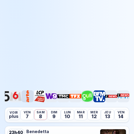
VEN
SAM
DIM
LUN
MAR
MER
JEU
VEN
S
VOIR
7
8
9
10
11
12
13
14
plus
Benedetta
23h40