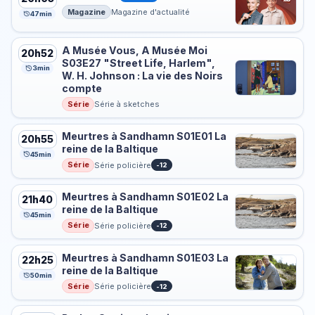
Magazine
Magazine d'actualité
47min
A Musée Vous, A Musée Moi
20h52
S03E27 "Street Life, Harlem",
3min
W. H. Johnson : La vie des Noirs
compte
Série
Série à sketches
Meurtres à Sandhamn S01E01 La
20h55
reine de la Baltique
45min
Série
Série policière
-12
Meurtres à Sandhamn S01E02 La
21h40
reine de la Baltique
45min
Série
Série policière
-12
Meurtres à Sandhamn S01E03 La
22h25
reine de la Baltique
50min
Série
Série policière
-12