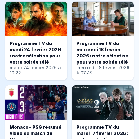
Programme TV du
Programme TV du
mardi 24 février 2026
mercredi 18 février
: notre sélection pour
2026 : notre sélection
votre soirée télé
pour votre soirée télé
mardi 24 février 2026 à
mercredi 18 février 2026
10:22
à 07:49
Monaco - PSG résumé
Programme TV du
vidéo du match de
mardi 17 février 2026 :