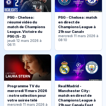
PSG - Chelsea :
PSG - Chelsea : match
résumé vidéo du
en direct de
match de Champions
Champions League à
League. Victoire du
21h sur Canal+
PSG (5 - 2)
mercredi 11 mars 2026 à
08:10
jeudi 12 mars 2026 à
06:11
Programme TV du
Real Madrid -
mercredi 11 mars 2026
Manchester City :
: notre sélection pour
match en direct de
votre soirée télé
Champions League à
mercredi 11 mars 2026 à
21h sur Canal+ Foot