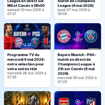
League en direct sur
match de Champions
M6 et Canal+ à 18h00
League (6 mai 2026)
samedi 30 mai 2026 à
jeudi 07 mai 2026 à
07:21
06:58
Programme TV du
Bayern Munich - PSG :
mercredi 6 mai 2026 :
match en direct de
notre sélection pour
Champions League à
votre soirée télé
21h sur Canal+ (6 mai
mercredi 06 mai 2026 à
2026)
07:45
mercredi 06 mai 2026 à
07:29