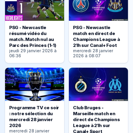
PSG - Newcastle
PSG - Newcastle
résumé vidéo du
match en direct de
match. Match nul au
Champions League à
Parc des Princes (1-1)
21h sur Canal+ Foot
jeudi 29 janvier 2026 à
mercredi 28 janvier
06:36
2026 à 08:07
Programme TV ce soir
Club Bruges -
: notre sélection du
Marseille match en
mercredi 28 janvier
direct de Champions
2026
League à 21h sur
mercredi 28 janvier
Canal+ Sport