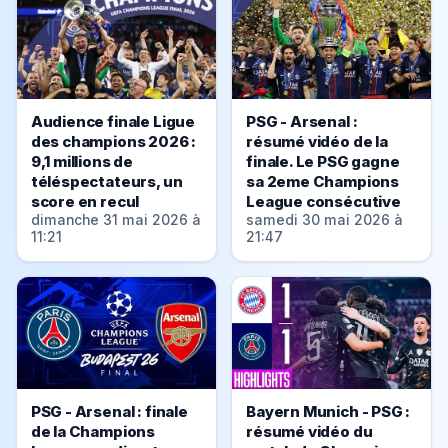
Audience finale Ligue
PSG - Arsenal :
des champions 2026 :
résumé vidéo de la
9,1 millions de
finale. Le PSG gagne
téléspectateurs, un
sa 2eme Champions
score en recul
League consécutive
dimanche 31 mai 2026 à
samedi 30 mai 2026 à
11:21
21:47
PSG - Arsenal : finale
Bayern Munich - PSG :
de la Champions
résumé vidéo du