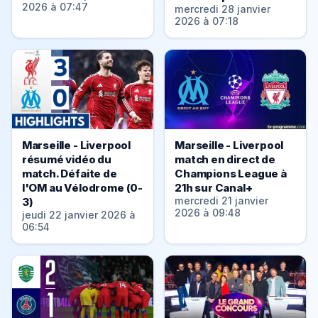
2026 à 07:47
mercredi 28 janvier
2026 à 07:18
Marseille - Liverpool
Marseille - Liverpool
résumé vidéo du
match en direct de
match. Défaite de
Champions League à
l'OM au Vélodrome (0-
21h sur Canal+
3)
mercredi 21 janvier
2026 à 09:48
jeudi 22 janvier 2026 à
06:54