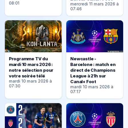
08:01
mercredi 11 mars 2026 à
07:46
Programme TV du
Newcastle -
mardi 10 mars 2026 :
Barcelone : match en
notre sélection pour
direct de Champions
votre soirée télé
League à 21h sur
mardi 10 mars 2026 à
Canal+ Foot
07:30
mardi 10 mars 2026 à
07:17