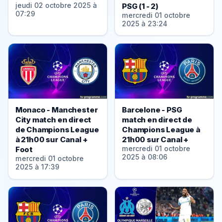
jeudi 02 octobre 2025 à
PSG (1 - 2)
07:29
mercredi 01 octobre
2025 à 23:24
Monaco - Manchester
Barcelone - PSG
City match en direct
match en direct de
de Champions League
Champions League à
à 21h00 sur Canal +
21h00 sur Canal +
Foot
mercredi 01 octobre
2025 à 08:06
mercredi 01 octobre
2025 à 17:39