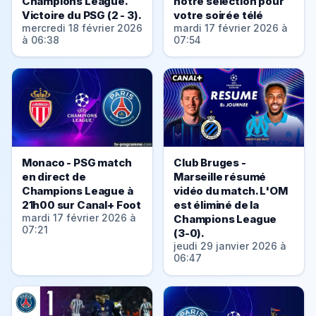
Champions League.
notre sélection pour
Victoire du PSG (2 - 3).
votre soirée télé
mercredi 18 février 2026
mardi 17 février 2026 à
à 06:38
07:54
Monaco - PSG match
Club Bruges -
en direct de
Marseille résumé
Champions League à
vidéo du match. L'OM
21h00 sur Canal+ Foot
est éliminé de la
mardi 17 février 2026 à
Champions League
07:21
(3-0).
jeudi 29 janvier 2026 à
06:47