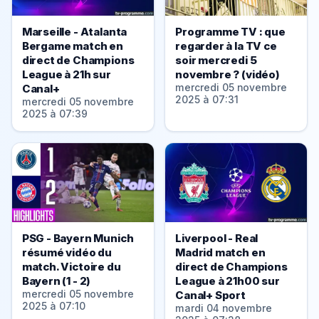
Marseille - Atalanta
Programme TV : que
Bergame match en
regarder à la TV ce
direct de Champions
soir mercredi 5
League à 21h sur
novembre ? (vidéo)
Canal+
mercredi 05 novembre
2025 à 07:31
mercredi 05 novembre
2025 à 07:39
PSG - Bayern Munich
Liverpool - Real
résumé vidéo du
Madrid match en
match. Victoire du
direct de Champions
Bayern (1 - 2)
League à 21h00 sur
mercredi 05 novembre
Canal+ Sport
2025 à 07:10
mardi 04 novembre