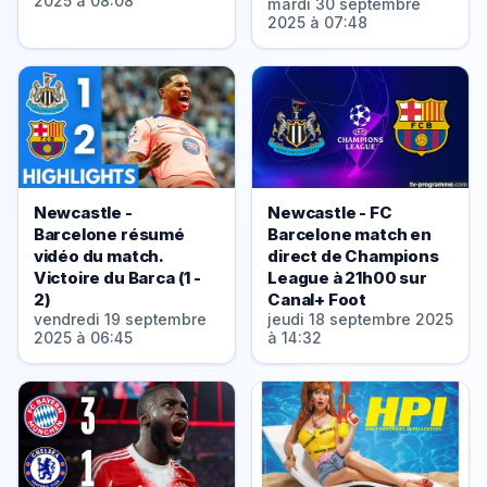
2025 à 08:08
mardi 30 septembre
2025 à 07:48
Newcastle -
Newcastle - FC
Barcelone résumé
Barcelone match en
vidéo du match.
direct de Champions
Victoire du Barca (1 -
League à 21h00 sur
2)
Canal+ Foot
vendredi 19 septembre
jeudi 18 septembre 2025
2025 à 06:45
à 14:32