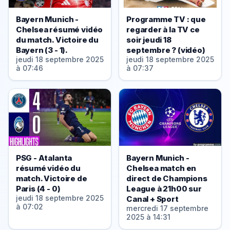
Bayern Munich -
Programme TV : que
Chelsea résumé vidéo
regarder à la TV ce
du match. Victoire du
soir jeudi 18
Bayern (3 - 1).
septembre ? (vidéo)
jeudi 18 septembre 2025
jeudi 18 septembre 2025
à 07:46
à 07:37
PSG - Atalanta
Bayern Munich -
résumé vidéo du
Chelsea match en
match. Victoire de
direct de Champions
Paris (4 - 0)
League à 21h00 sur
jeudi 18 septembre 2025
Canal + Sport
à 07:02
mercredi 17 septembre
2025 à 14:31