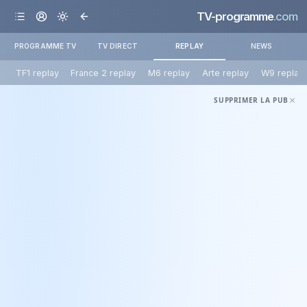
TV-programme
.com
PROGRAMME TV
TV DIRECT
REPLAY
NEWS
TF1 replay
France 2 replay
M6 replay
Arte replay
W9 replay
SUPPRIMER LA PUB