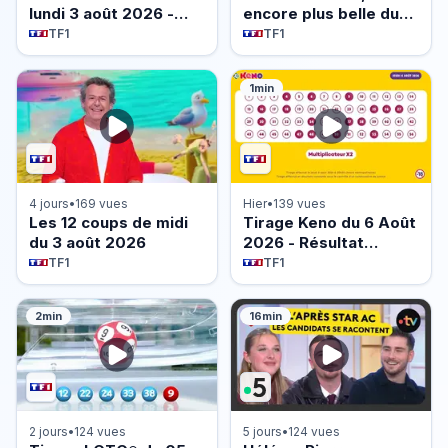
lundi 3 août 2026 -
encore plus belle du
Episode 1493
lundi 3 août 2026 -
TF1
TF1
Episode 640
1min
4 jours
•
169 vues
Hier
•
139 vues
Les 12 coups de midi
Tirage Keno du 6 Août
du 3 août 2026
2026 - Résultat
officiel - FDJ
TF1
TF1
2min
16min
2 jours
•
124 vues
5 jours
•
124 vues