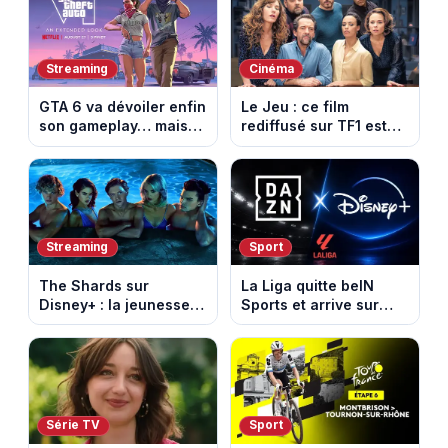
nouvelles histoires
Tournon-sur-Rhône
d’amour
Streaming
Cinéma
GTA 6 va dévoiler enfin
Le Jeu : ce film
son gameplay… mais
rediffusé sur TF1 est
d’abord sur Netflix
adapté d’un succès
italien devenu un
phénomène mondial
Streaming
Sport
The Shards sur
La Liga quitte beIN
Disney+ : la jeunesse
Sports et arrive sur
dorée de Los Angeles
DAZN et Disney+ en
face à un tueur dans
France
les années 80
Série TV
Sport