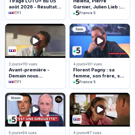
Tirage LOTO® du 05
Héléna, Pierre
août 2026 - Résultat
Garnier, Julien Lieb :
officiel - FDJ
l’après Star Ac !
TF1
France 5
7min
2 jours
•
110 vues
4 jours
•
101 vues
Avant-première -
Florent Pagny : sa
Demain nous
femme, son frère, sa
appartient du 5 août
mère... Sa famille
TF1
France 5
2026 - Episode 2263
avant tout !
10min
5 jours
•
94 vues
4 jours
•
87 vues