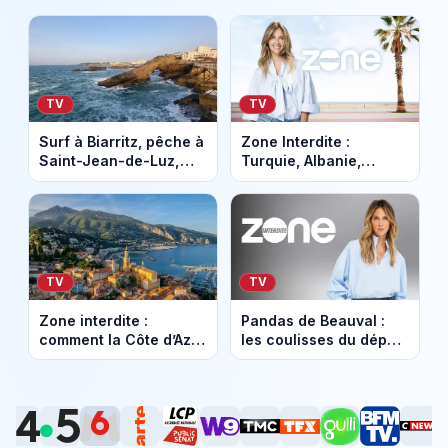
TV
TV
Surf à Biarritz, pêche à
Zone Interdite :
Saint-Jean-de-Luz,
Turquie, Albanie,
fêtes à Bayonne : un
Monténégro… que
été très animé au Pays
valent vraiment ces
basque
destinations ?
TV
TV
Zone interdite :
Pandas de Beauval :
comment la Côte d’Azur
les coulisses du départ
veut reconquérir les
révélées dans Zone
ultra-riches
interdite sur M6