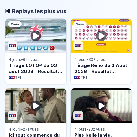
Replays les plus vus
2min
1min
4 jours
•
622 vues
4 jours
•
302 vues
Tirage LOTO® du 03
Tirage Keno du 3 Août
août 2026 - Résultat
2026 - Résultat
officiel - FDJ
officiel - FDJ
TF1
TF1
4 jours
•
271 vues
4 jours
•
232 vues
Ici tout commence du
Plus belle la vie,