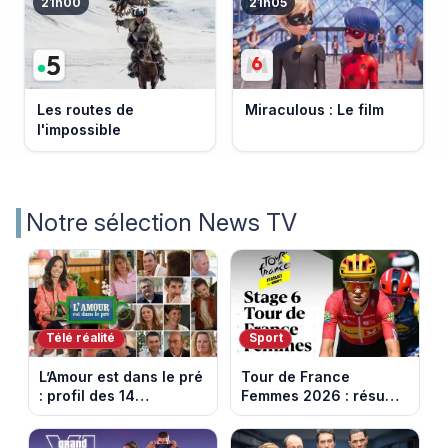
21h00
21h05
Les routes de
Miraculous : Le film
l'impossible
Notre sélection News TV
Télé réalité
Sport
L’Amour est dans le pré
Tour de France
: profil des 14
Femmes 2026 : résumé
agriculteurs, speed
vidéo de la 6e étape
dating inédit et de
entre Montbrison et