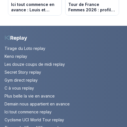
Ici tout commence en
Tour de France
avance : Louis et
Femmes 2026 : profil
Jasmine enfin en
et horaires de la 6e
couple. Episode du 7
étape entre
août 2026 (spoiler)
Montbrison et
Tournon-sur-Rhône
Replay
Tirage du Loto replay
Keno replay
Les douze coups de midi replay
Secret Story replay
Gym direct replay
C à vous replay
Plus belle la vie en avance
Demain nous appartient en avance
Ici tout commence replay
Cyclisme UCI World Tour replay