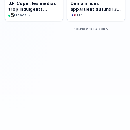
J.F. Copé : les médias
Demain nous
trop indulgents
appartient du lundi 3
envers Jordan
août 2026 - Episode
France 5
TF1
Bardella ?
2261
SUPPRIMER LA PUB